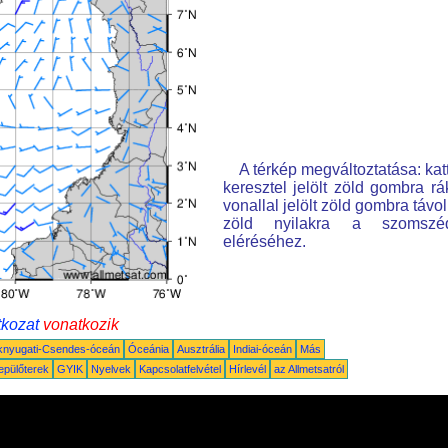
A térkép megváltoztatása: kat
keresztel jelölt zöld gombra rá
vonallal jelölt zöld gombra távo
zöld nyilakra a szomszé
eléréséhez.
tkozat
vonatkozik
knyugati-Csendes-óceán
Óceánia
Ausztrália
Indiai-óceán
Más
epülőterek
GYIK
Nyelvek
Kapcsolatfelvétel
Hírlevél
az Allmetsatról