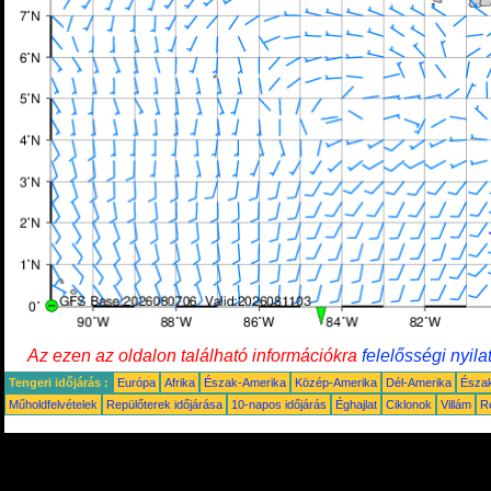
Az ezen az oldalon található információkra
felelősségi nyila
Tengeri időjárás :
Európa
Afrika
Észak-Amerika
Közép-Amerika
Dél-Amerika
Észa
Műholdfelvételek
Repülőterek időjárása
10-napos időjárás
Éghajlat
Ciklonok
Villám
R