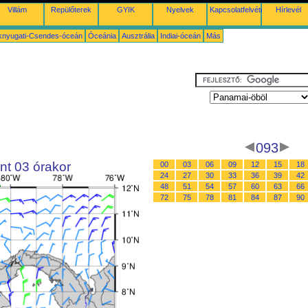
Villám
Repülőterek
GYIK
Nyelvek
Kapcsolatfelvétel
Hírlevél
knyugati-Csendes-óceán
Óceánia
Ausztrália
Indiai-óceán
Más
093
nt 03 órakor
00
03
06
09
12
15
18
24
27
30
33
36
39
42
48
51
54
57
60
63
66
72
75
78
81
84
87
90