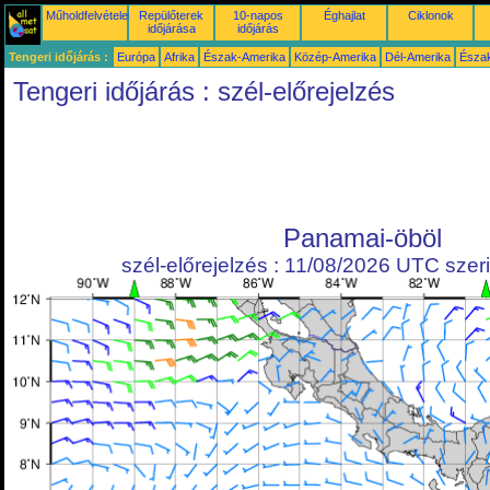
Műholdfelvételek
Repülőterek
10-napos
Éghajlat
Ciklonok
időjárása
időjárás
Tengeri időjárás :
Európa
Afrika
Észak-Amerika
Közép-Amerika
Dél-Amerika
Észa
Tengeri időjárás : szél-előrejelzés
Panamai-öböl
szél-előrejelzés : 11/08/2026 UTC szeri