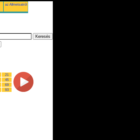
az Allmetsatról
21
45
69
93