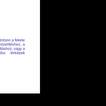
tintson a fekete
közelítéshez, a
lításhoz, vagy a
dos térképek