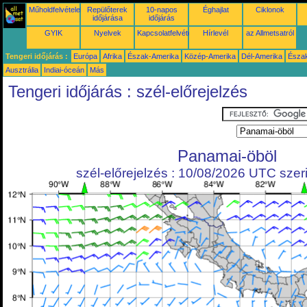
Műholdfelvételek
Repülőterek
10-napos
Éghajlat
Ciklonok
időjárása
időjárás
GYIK
Nyelvek
Kapcsolatfelvétel
Hírlevél
az Allmetsatról
Tengeri időjárás :
Európa
Afrika
Észak-Amerika
Közép-Amerika
Dél-Amerika
Észa
Ausztrália
Indiai-óceán
Más
Tengeri időjárás : szél-előrejelzés
Panamai-öböl
szél-előrejelzés : 10/08/2026 UTC szeri