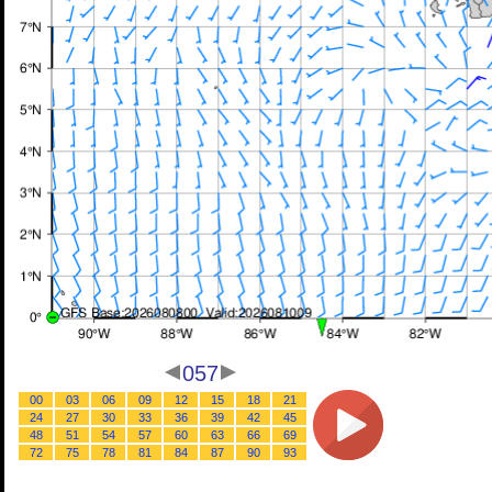
057
00
03
06
09
12
15
18
21
24
27
30
33
36
39
42
45
48
51
54
57
60
63
66
69
72
75
78
81
84
87
90
93