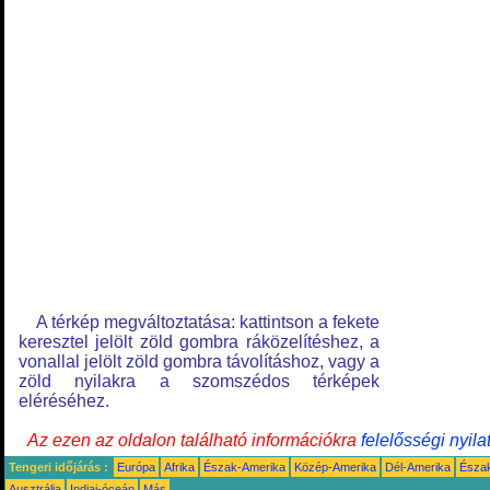
A térkép megváltoztatása: kattintson a fekete
keresztel jelölt zöld gombra ráközelítéshez, a
vonallal jelölt zöld gombra távolításhoz, vagy a
zöld nyilakra a szomszédos térképek
eléréséhez.
Az ezen az oldalon található információkra
felelősségi nyila
Tengeri időjárás :
Európa
Afrika
Észak-Amerika
Közép-Amerika
Dél-Amerika
Észa
Ausztrália
Indiai-óceán
Más