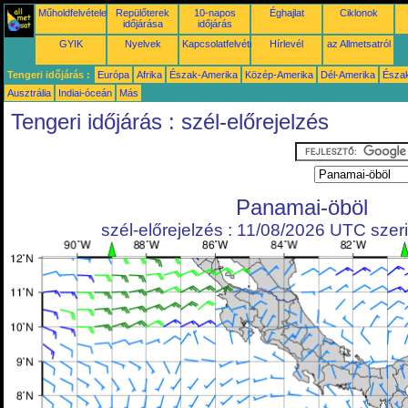
Műholdfelvételek
Repülőterek
10-napos
Éghajlat
Ciklonok
időjárása
időjárás
GYIK
Nyelvek
Kapcsolatfelvétel
Hírlevél
az Allmetsatról
Tengeri időjárás :
Európa
Afrika
Észak-Amerika
Közép-Amerika
Dél-Amerika
Észa
Ausztrália
Indiai-óceán
Más
Tengeri időjárás : szél-előrejelzés
Panamai-öböl
szél-előrejelzés : 11/08/2026 UTC szeri