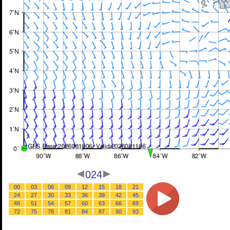
024
00
03
06
09
12
15
18
21
24
27
30
33
36
39
42
45
48
51
54
57
60
63
66
69
72
75
78
81
84
87
90
93