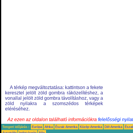
A térkép megváltoztatása: kattintson a fekete
keresztel jelölt zöld gombra ráközelítéshez, a
vonallal jelölt zöld gombra távolításhoz, vagy a
zöld nyilakra a szomszédos térképek
eléréséhez.
Az ezen az oldalon található információkra
felelősségi nyila
Tengeri időjárás :
Európa
Afrika
Észak-Amerika
Közép-Amerika
Dél-Amerika
Észa
Ausztrália
Indiai-óceán
Más