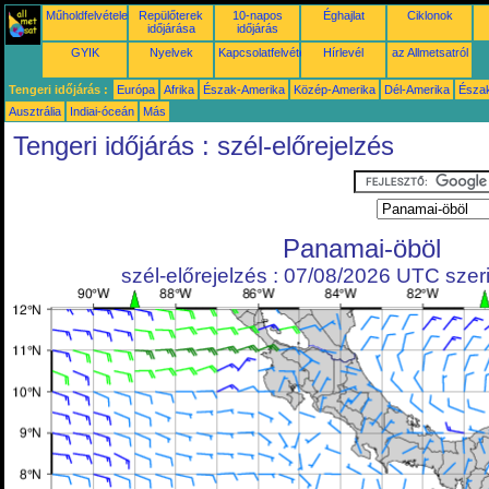
Műholdfelvételek
Repülőterek
10-napos
Éghajlat
Ciklonok
időjárása
időjárás
GYIK
Nyelvek
Kapcsolatfelvétel
Hírlevél
az Allmetsatról
Tengeri időjárás :
Európa
Afrika
Észak-Amerika
Közép-Amerika
Dél-Amerika
Észa
Ausztrália
Indiai-óceán
Más
Tengeri időjárás : szél-előrejelzés
Panamai-öböl
szél-előrejelzés : 07/08/2026 UTC szeri