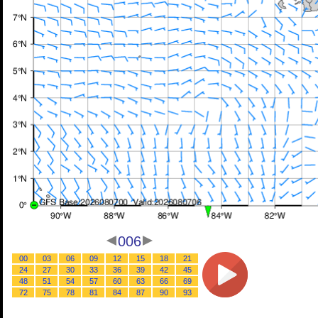
006
00
03
06
09
12
15
18
21
24
27
30
33
36
39
42
45
48
51
54
57
60
63
66
69
72
75
78
81
84
87
90
93