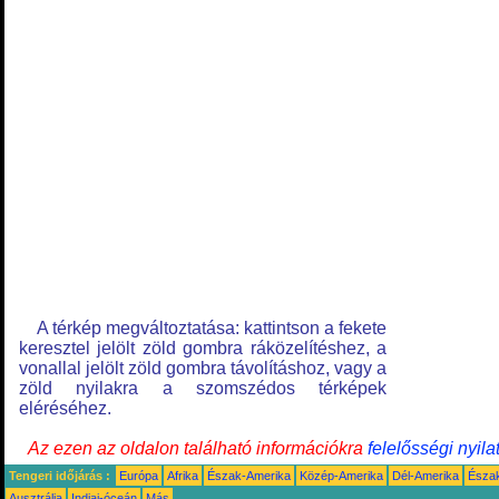
A térkép megváltoztatása: kattintson a fekete
keresztel jelölt zöld gombra ráközelítéshez, a
vonallal jelölt zöld gombra távolításhoz, vagy a
zöld nyilakra a szomszédos térképek
eléréséhez.
Az ezen az oldalon található információkra
felelősségi nyila
Tengeri időjárás :
Európa
Afrika
Észak-Amerika
Közép-Amerika
Dél-Amerika
Észa
Ausztrália
Indiai-óceán
Más