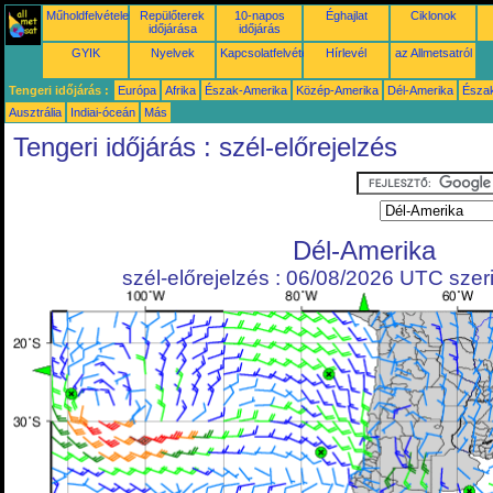
Műholdfelvételek
Repülőterek
10-napos
Éghajlat
Ciklonok
időjárása
időjárás
GYIK
Nyelvek
Kapcsolatfelvétel
Hírlevél
az Allmetsatról
Tengeri időjárás :
Európa
Afrika
Észak-Amerika
Közép-Amerika
Dél-Amerika
Észa
Ausztrália
Indiai-óceán
Más
Tengeri időjárás : szél-előrejelzés
Dél-Amerika
szél-előrejelzés : 06/08/2026 UTC szeri