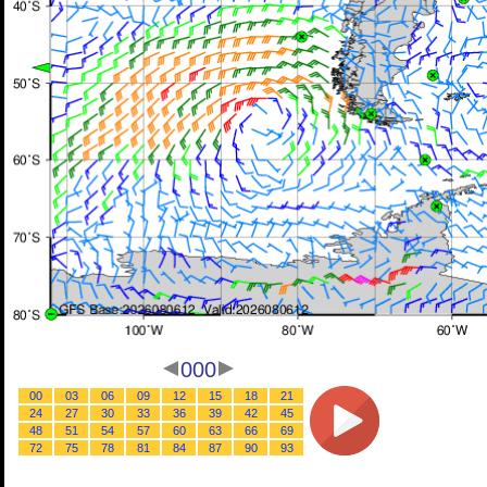
000
00
03
06
09
12
15
18
21
24
27
30
33
36
39
42
45
48
51
54
57
60
63
66
69
72
75
78
81
84
87
90
93