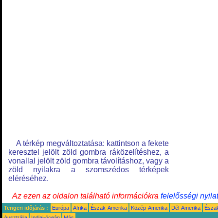
A térkép megváltoztatása: kattintson a fekete
keresztel jelölt zöld gombra ráközelítéshez, a
vonallal jelölt zöld gombra távolításhoz, vagy a
zöld nyilakra a szomszédos térképek
eléréséhez.
Az ezen az oldalon található információkra
felelősségi nyila
Tengeri időjárás :
Európa
Afrika
Észak-Amerika
Közép-Amerika
Dél-Amerika
Észa
Ausztrália
Indiai-óceán
Más