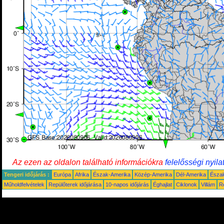
Az ezen az oldalon található információkra
felelősségi nyila
Tengeri időjárás :
Európa
Afrika
Észak-Amerika
Közép-Amerika
Dél-Amerika
Észa
Műholdfelvételek
Repülőterek időjárása
10-napos időjárás
Éghajlat
Ciklonok
Villám
R