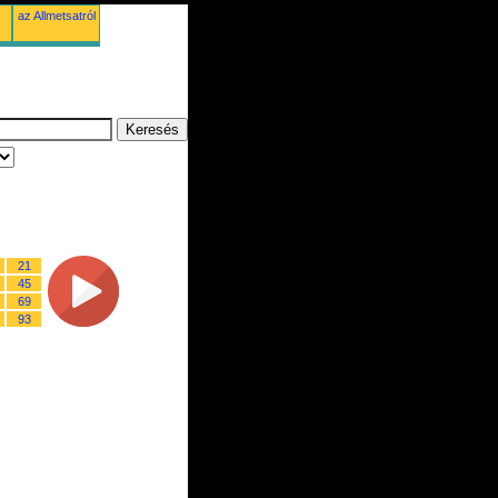
az Allmetsatról
21
45
69
93