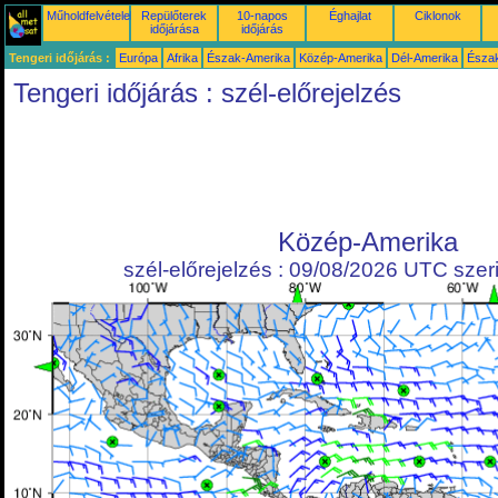
Műholdfelvételek
Repülőterek
10-napos
Éghajlat
Ciklonok
időjárása
időjárás
Tengeri időjárás :
Európa
Afrika
Észak-Amerika
Közép-Amerika
Dél-Amerika
Észa
Tengeri időjárás : szél-előrejelzés
Közép-Amerika
szél-előrejelzés : 09/08/2026 UTC szeri