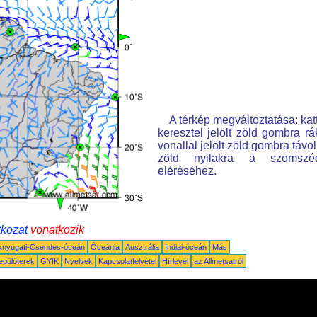
A térkép megváltoztatása: kat
keresztel jelölt zöld gombra rá
vonallal jelölt zöld gombra távo
zöld nyilakra a szomszé
eléréséhez.
tkozat
vonatkozik
knyugati-Csendes-óceán
Óceánia
Ausztrália
Indiai-óceán
Más
epülőterek
GYIK
Nyelvek
Kapcsolatfelvétel
Hírlevél
az Allmetsatról