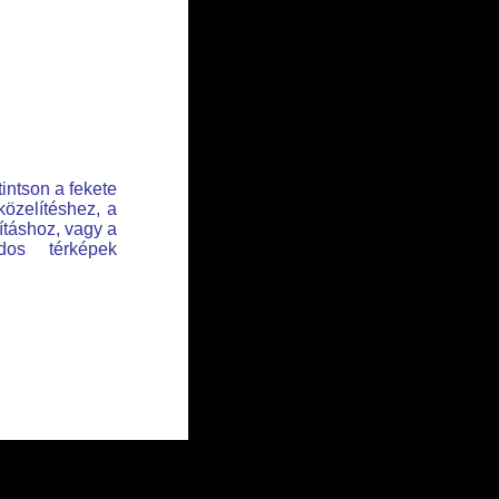
tintson a fekete
közelítéshez, a
lításhoz, vagy a
dos térképek