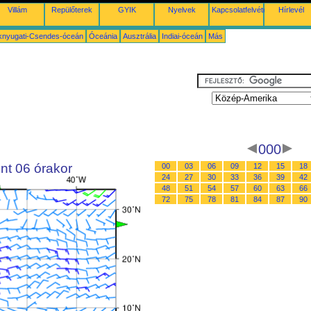
Villám
Repülőterek
GYIK
Nyelvek
Kapcsolatfelvétel
Hírlevél
knyugati-Csendes-óceán
Óceánia
Ausztrália
Indiai-óceán
Más
000
nt 06 órakor
00
03
06
09
12
15
18
24
27
30
33
36
39
42
48
51
54
57
60
63
66
72
75
78
81
84
87
90