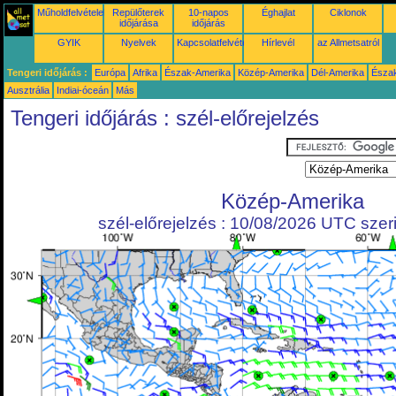
Műholdfelvételek
Repülőterek
10-napos
Éghajlat
Ciklonok
időjárása
időjárás
GYIK
Nyelvek
Kapcsolatfelvétel
Hírlevél
az Allmetsatról
Tengeri időjárás :
Európa
Afrika
Észak-Amerika
Közép-Amerika
Dél-Amerika
Észa
Ausztrália
Indiai-óceán
Más
Tengeri időjárás : szél-előrejelzés
Közép-Amerika
szél-előrejelzés : 10/08/2026 UTC szeri