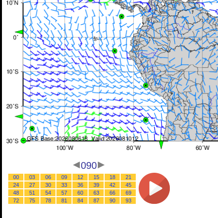
090
00
03
06
09
12
15
18
21
24
27
30
33
36
39
42
45
48
51
54
57
60
63
66
69
72
75
78
81
84
87
90
93