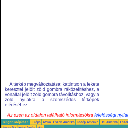
A térkép megváltoztatása: kattintson a fekete
keresztel jelölt zöld gombra ráközelítéshez, a
vonallal jelölt zöld gombra távolításhoz, vagy a
zöld nyilakra a szomszédos térképek
eléréséhez.
Az ezen az oldalon található információkra
felelősségi nyila
Tengeri időjárás :
Európa
Afrika
Észak-Amerika
Közép-Amerika
Dél-Amerika
Észa
Ausztrália
Indiai-óceán
Más