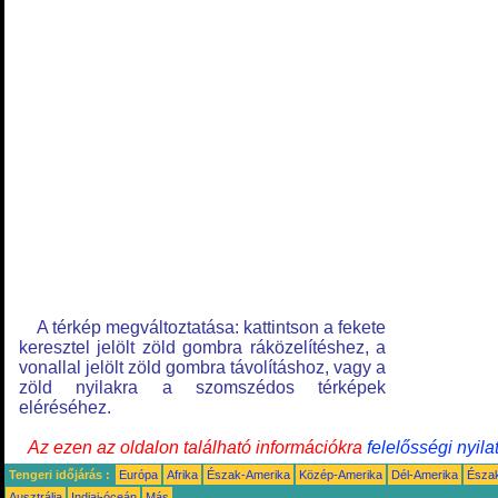
A térkép megváltoztatása: kattintson a fekete
keresztel jelölt zöld gombra ráközelítéshez, a
vonallal jelölt zöld gombra távolításhoz, vagy a
zöld nyilakra a szomszédos térképek
eléréséhez.
Az ezen az oldalon található információkra
felelősségi nyila
Tengeri időjárás :
Európa
Afrika
Észak-Amerika
Közép-Amerika
Dél-Amerika
Észa
Ausztrália
Indiai-óceán
Más