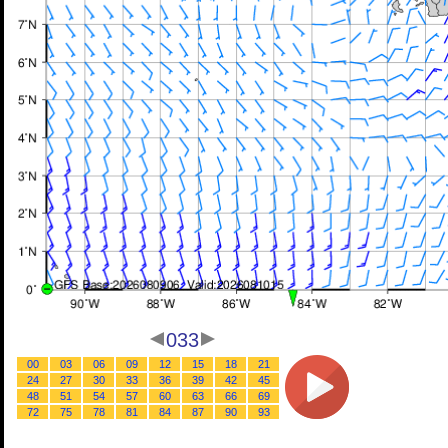
033
00
03
06
09
12
15
18
21
24
27
30
33
36
39
42
45
48
51
54
57
60
63
66
69
72
75
78
81
84
87
90
93