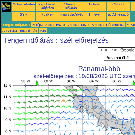
Műholdfelvételek
Repülőterek
10-napos
Éghajlat
Ciklonok
időjárása
időjárás
GYIK
Nyelvek
Kapcsolatfelvétel
Hírlevél
az Allmetsatról
Tengeri időjárás :
Európa
Afrika
Észak-Amerika
Közép-Amerika
Dél-Amerika
Észa
Ausztrália
Indiai-óceán
Más
Tengeri időjárás : szél-előrejelzés
Panamai-öböl
szél-előrejelzés : 10/08/2026 UTC szeri