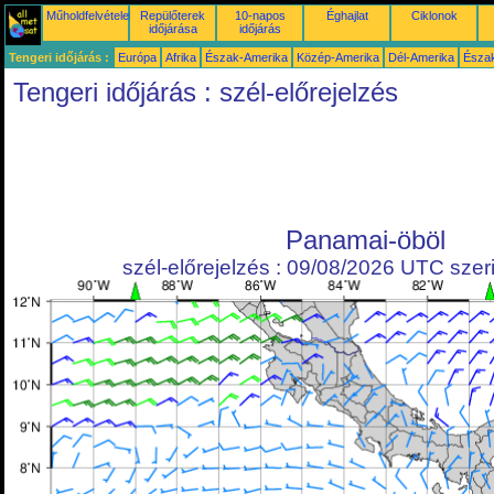
Műholdfelvételek
Repülőterek
10-napos
Éghajlat
Ciklonok
időjárása
időjárás
Tengeri időjárás :
Európa
Afrika
Észak-Amerika
Közép-Amerika
Dél-Amerika
Észa
Tengeri időjárás : szél-előrejelzés
Panamai-öböl
szél-előrejelzés : 09/08/2026 UTC szeri