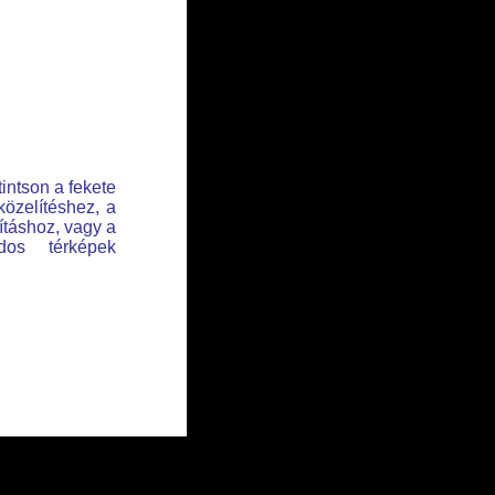
tintson a fekete
közelítéshez, a
lításhoz, vagy a
dos térképek