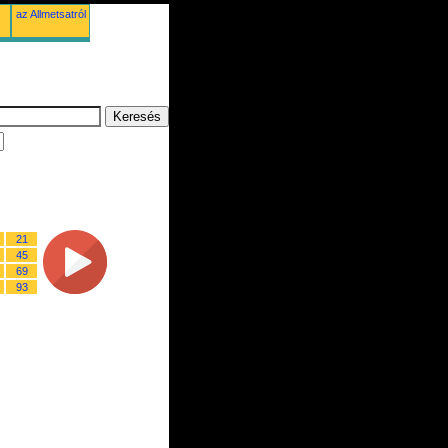
az Allmetsatról
21
45
69
93