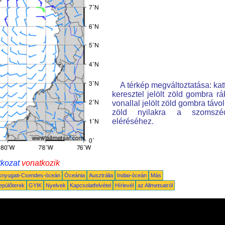
A térkép megváltoztatása: kat
keresztel jelölt zöld gombra rá
vonallal jelölt zöld gombra távo
zöld nyilakra a szomszé
eléréséhez.
tkozat
vonatkozik
knyugati-Csendes-óceán
Óceánia
Ausztrália
Indiai-óceán
Más
epülőterek
GYIK
Nyelvek
Kapcsolatfelvétel
Hírlevél
az Allmetsatról