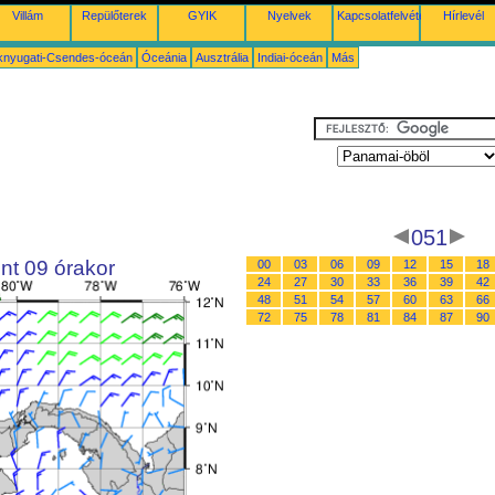
Villám
Repülőterek
GYIK
Nyelvek
Kapcsolatfelvétel
Hírlevél
knyugati-Csendes-óceán
Óceánia
Ausztrália
Indiai-óceán
Más
051
nt 09 órakor
00
03
06
09
12
15
18
24
27
30
33
36
39
42
48
51
54
57
60
63
66
72
75
78
81
84
87
90