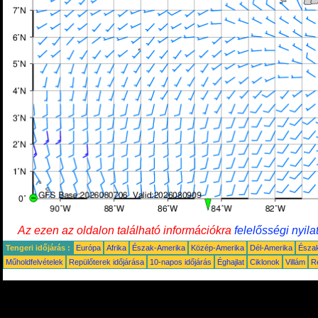
Az ezen az oldalon található információkra
felelősségi nyila
Tengeri időjárás :
Európa
Afrika
Észak-Amerika
Közép-Amerika
Dél-Amerika
Észa
Műholdfelvételek
Repülőterek időjárása
10-napos időjárás
Éghajlat
Ciklonok
Villám
R