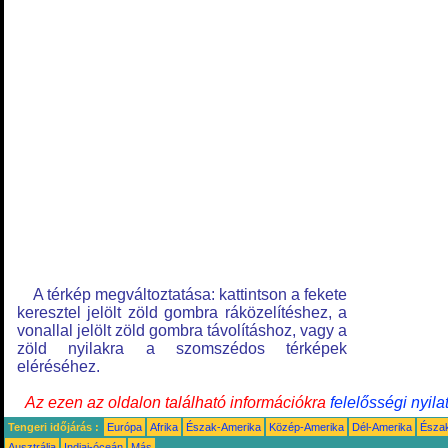
A térkép megváltoztatása: kattintson a fekete
keresztel jelölt zöld gombra ráközelítéshez, a
vonallal jelölt zöld gombra távolításhoz, vagy a
zöld nyilakra a szomszédos térképek
eléréséhez.
Az ezen az oldalon található információkra
felelősségi nyila
Tengeri időjárás :
Európa
Afrika
Észak-Amerika
Közép-Amerika
Dél-Amerika
Észa
Ausztrália
Indiai-óceán
Más