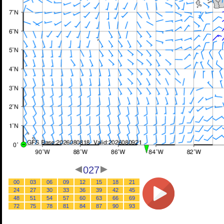
027
00
03
06
09
12
15
18
21
24
27
30
33
36
39
42
45
48
51
54
57
60
63
66
69
72
75
78
81
84
87
90
93