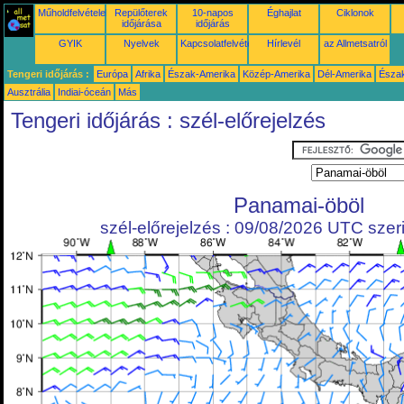
Műholdfelvételek
Repülőterek
10-napos
Éghajlat
Ciklonok
időjárása
időjárás
GYIK
Nyelvek
Kapcsolatfelvétel
Hírlevél
az Allmetsatról
Tengeri időjárás :
Európa
Afrika
Észak-Amerika
Közép-Amerika
Dél-Amerika
Észa
Ausztrália
Indiai-óceán
Más
Tengeri időjárás : szél-előrejelzés
Panamai-öböl
szél-előrejelzés : 09/08/2026 UTC szeri