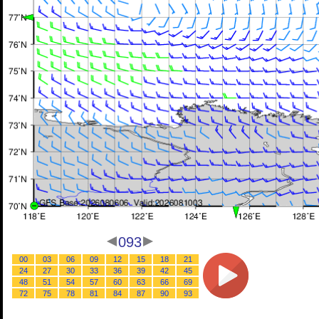
093
00
03
06
09
12
15
18
21
24
27
30
33
36
39
42
45
48
51
54
57
60
63
66
69
72
75
78
81
84
87
90
93