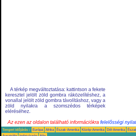
A térkép megváltoztatása: kattintson a fekete
keresztel jelölt zöld gombra ráközelítéshez, a
vonallal jelölt zöld gombra távolításhoz, vagy a
zöld nyilakra a szomszédos térképek
eléréséhez.
Az ezen az oldalon található információkra
felelősségi nyila
Tengeri időjárás :
Európa
Afrika
Észak-Amerika
Közép-Amerika
Dél-Amerika
Észa
Ausztrália
Indiai-óceán
Más