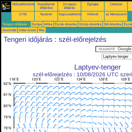
Műholdfelvételek
Repülőterek
10-napos
Éghajlat
Ciklonok
időjárása
időjárás
GYIK
Nyelvek
Kapcsolatfelvétel
Hírlevél
az Allmetsatról
Tengeri időjárás :
Európa
Afrika
Észak-Amerika
Közép-Amerika
Dél-Amerika
Észa
Ausztrália
Indiai-óceán
Más
Tengeri időjárás : szél-előrejelzés
Laptyev-tenger
szél-előrejelzés : 10/08/2026 UTC szeri