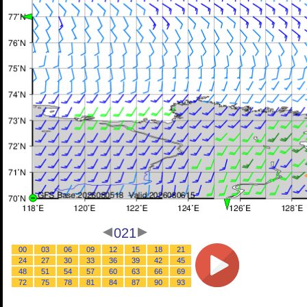
021
00
03
06
09
12
15
18
21
24
27
30
33
36
39
42
45
48
51
54
57
60
63
66
69
72
75
78
81
84
87
90
93