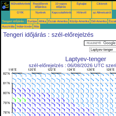
Műholdfelvételek
Repülőterek
10-napos
Éghajlat
Ciklonok
időjárása
időjárás
GYIK
Nyelvek
Kapcsolatfelvétel
Hírlevél
az Allmetsatról
Tengeri időjárás :
Európa
Afrika
Észak-Amerika
Közép-Amerika
Dél-Amerika
Észa
Ausztrália
Indiai-óceán
Más
Tengeri időjárás : szél-előrejelzés
Laptyev-tenger
szél-előrejelzés : 06/08/2026 UTC szeri