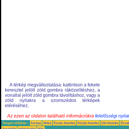
A térkép megváltoztatása: kattintson a fekete
keresztel jelölt zöld gombra ráközelítéshez, a
vonallal jelölt zöld gombra távolításhoz, vagy a
zöld nyilakra a szomszédos térképek
eléréséhez.
Az ezen az oldalon található információkra
felelősségi nyila
Tengeri időjárás :
Európa
Afrika
Észak-Amerika
Közép-Amerika
Dél-Amerika
Észa
Ausztrália
Indiai-óceán
Más