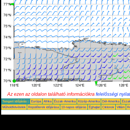
Az ezen az oldalon található információkra
felelősségi nyila
Tengeri időjárás :
Európa
Afrika
Észak-Amerika
Közép-Amerika
Dél-Amerika
Észa
Műholdfelvételek
Repülőterek időjárása
10-napos időjárás
Éghajlat
Ciklonok
Villám
R