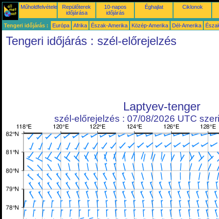
Műholdfelvételek
Repülőterek
10-napos
Éghajlat
Ciklonok
időjárása
időjárás
Tengeri időjárás :
Európa
Afrika
Észak-Amerika
Közép-Amerika
Dél-Amerika
Észa
Tengeri időjárás : szél-előrejelzés
Laptyev-tenger
szél-előrejelzés : 07/08/2026 UTC szeri