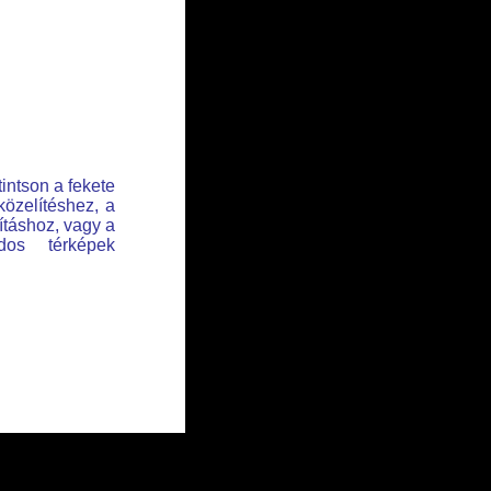
tintson a fekete
közelítéshez, a
lításhoz, vagy a
dos térképek