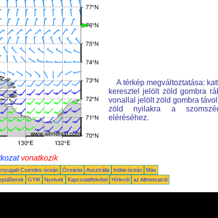
A térkép megváltoztatása: kat
keresztel jelölt zöld gombra rá
vonallal jelölt zöld gombra távo
zöld nyilakra a szomszé
eléréséhez.
tkozat
vonatkozik
knyugati-Csendes-óceán
Óceánia
Ausztrália
Indiai-óceán
Más
epülőterek
GYIK
Nyelvek
Kapcsolatfelvétel
Hírlevél
az Allmetsatról