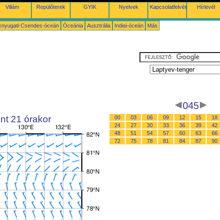
Villám
Repülőterek
GYIK
Nyelvek
Kapcsolatfelvétel
Hírlevél
knyugati-Csendes-óceán
Óceánia
Ausztrália
Indiai-óceán
Más
045
nt 21 órakor
00
03
06
09
12
15
18
24
27
30
33
36
39
42
48
51
54
57
60
63
66
72
75
78
81
84
87
90