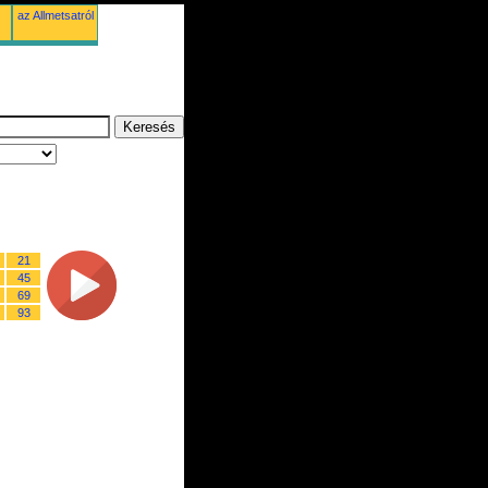
az Allmetsatról
21
45
69
93