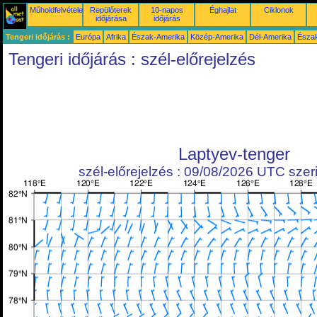
Műholdfelvételek
Repülőterek
10-napos
Éghajlat
Ciklonok
időjárása
időjárás
Tengeri időjárás :
Európa
Afrika
Észak-Amerika
Közép-Amerika
Dél-Amerika
Észa
Tengeri időjárás : szél-előrejelzés
Laptyev-tenger
szél-előrejelzés : 09/08/2026 UTC szeri