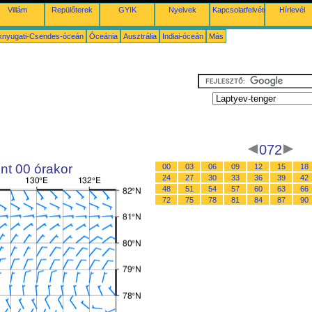
Villám
Repülőterek
GYIK
Nyelvek
Kapcsolatfelvétel
Hírlevél
knyugati-Csendes-óceán
Óceánia
Ausztrália
Indiai-óceán
Más
072
nt 00 órakor
00
03
06
09
12
15
18
24
27
30
33
36
39
42
48
51
54
57
60
63
66
72
75
78
81
84
87
90