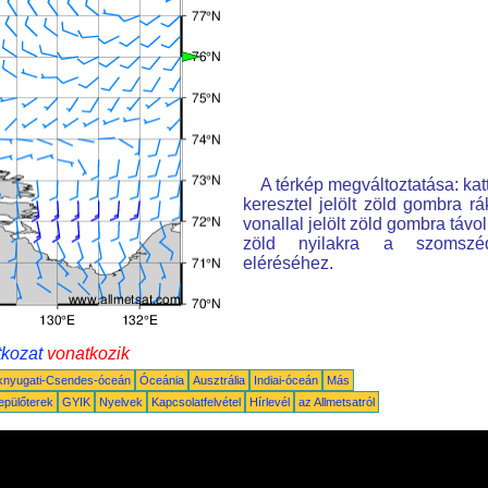
A térkép megváltoztatása: kat
keresztel jelölt zöld gombra rá
vonallal jelölt zöld gombra távo
zöld nyilakra a szomszé
eléréséhez.
tkozat
vonatkozik
knyugati-Csendes-óceán
Óceánia
Ausztrália
Indiai-óceán
Más
epülőterek
GYIK
Nyelvek
Kapcsolatfelvétel
Hírlevél
az Allmetsatról