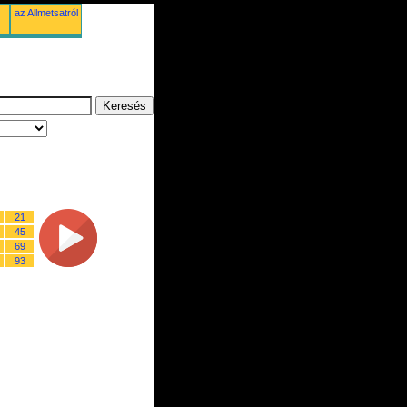
az Allmetsatról
21
45
69
93