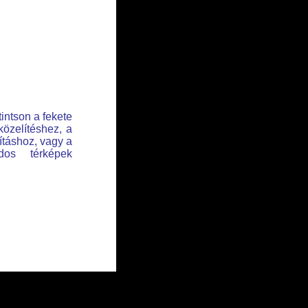
tintson a fekete
közelítéshez, a
lításhoz, vagy a
dos térképek