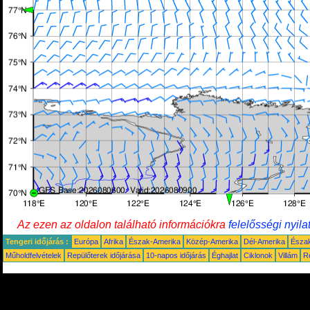
Az ezen az oldalon található információkra
felelősségi nyila
Tengeri időjárás :
Európa
Afrika
Észak-Amerika
Közép-Amerika
Dél-Amerika
Észa
Műholdfelvételek
Repülőterek időjárása
10-napos időjárás
Éghajlat
Ciklonok
Villám
R