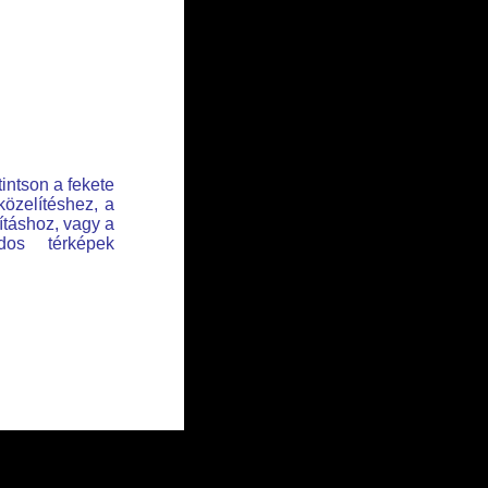
tintson a fekete
közelítéshez, a
lításhoz, vagy a
dos térképek