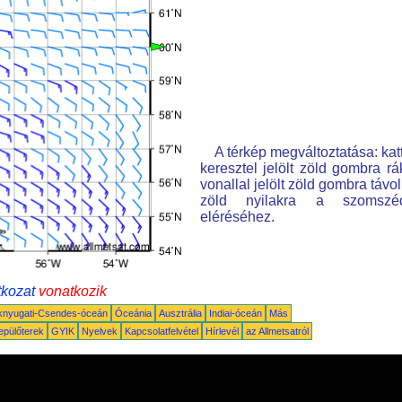
A térkép megváltoztatása: kat
keresztel jelölt zöld gombra rá
vonallal jelölt zöld gombra távo
zöld nyilakra a szomszé
eléréséhez.
tkozat
vonatkozik
knyugati-Csendes-óceán
Óceánia
Ausztrália
Indiai-óceán
Más
epülőterek
GYIK
Nyelvek
Kapcsolatfelvétel
Hírlevél
az Allmetsatról