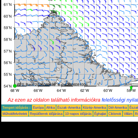
Az ezen az oldalon található információkra
felelősségi nyila
Tengeri időjárás :
Európa
Afrika
Észak-Amerika
Közép-Amerika
Dél-Amerika
Észa
Műholdfelvételek
Repülőterek időjárása
10-napos időjárás
Éghajlat
Ciklonok
Villám
R