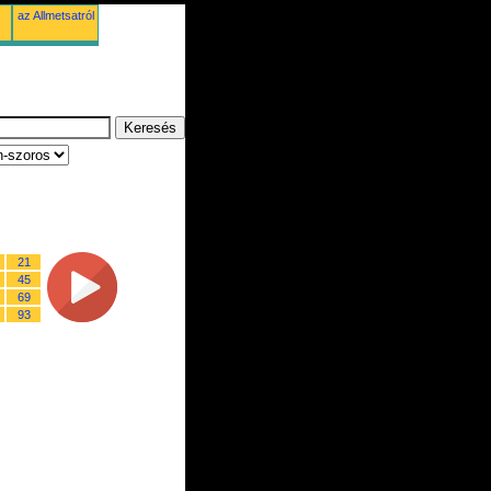
az Allmetsatról
21
45
69
93