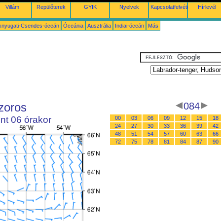
Villám
Repülőterek
GYIK
Nyelvek
Kapcsolatfelvétel
Hírlevél
knyugati-Csendes-óceán
Óceánia
Ausztrália
Indiai-óceán
Más
zoros
084
nt 06 órakor
00
03
06
09
12
15
18
24
27
30
33
36
39
42
48
51
54
57
60
63
66
72
75
78
81
84
87
90