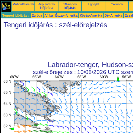
Műholdfelvételek
Repülőterek
10-napos
Éghajlat
Ciklonok
időjárása
időjárás
Tengeri időjárás :
Európa
Afrika
Észak-Amerika
Közép-Amerika
Dél-Amerika
Észa
Tengeri időjárás : szél-előrejelzés
Labrador-tenger, Hudson-s
szél-előrejelzés : 10/08/2026 UTC szeri