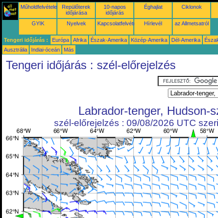
Műholdfelvételek
Repülőterek
10-napos
Éghajlat
Ciklonok
időjárása
időjárás
GYIK
Nyelvek
Kapcsolatfelvétel
Hírlevél
az Allmetsatról
Tengeri időjárás :
Európa
Afrika
Észak-Amerika
Közép-Amerika
Dél-Amerika
Észa
Ausztrália
Indiai-óceán
Más
Tengeri időjárás : szél-előrejelzés
Labrador-tenger, Hudson-s
szél-előrejelzés : 09/08/2026 UTC szeri