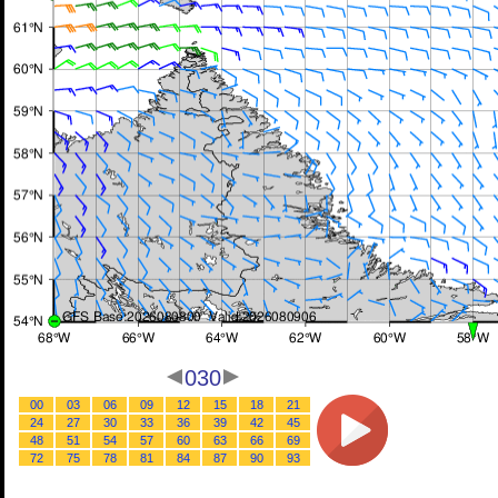
030
00
03
06
09
12
15
18
21
24
27
30
33
36
39
42
45
48
51
54
57
60
63
66
69
72
75
78
81
84
87
90
93