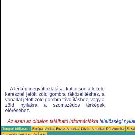
A térkép megváltoztatása: kattintson a fekete
keresztel jelölt zöld gombra ráközelítéshez, a
vonallal jelölt zöld gombra távolításhoz, vagy a
zöld nyilakra a szomszédos térképek
eléréséhez.
Az ezen az oldalon található információkra
felelősségi nyila
Tengeri időjárás :
Európa
Afrika
Észak-Amerika
Közép-Amerika
Dél-Amerika
Észa
Ausztrália
Indiai-óceán
Más