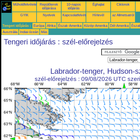
Műholdfelvételek
Repülőterek
10-napos
Éghajlat
Ciklonok
időjárása
időjárás
GYIK
Nyelvek
Kapcsolatfelvétel
Hírlevél
az Allmetsatról
Tengeri időjárás :
Európa
Afrika
Észak-Amerika
Közép-Amerika
Dél-Amerika
Észa
Ausztrália
Indiai-óceán
Más
Tengeri időjárás : szél-előrejelzés
Labrador-tenger, Hudson-s
szél-előrejelzés : 09/08/2026 UTC szeri