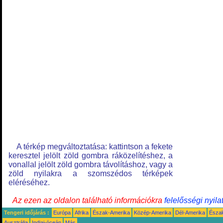
A térkép megváltoztatása: kattintson a fekete
keresztel jelölt zöld gombra ráközelítéshez, a
vonallal jelölt zöld gombra távolításhoz, vagy a
zöld nyilakra a szomszédos térképek
eléréséhez.
Az ezen az oldalon található információkra
felelősségi nyila
Tengeri időjárás :
Európa
Afrika
Észak-Amerika
Közép-Amerika
Dél-Amerika
Észa
Ausztrália
Indiai-óceán
Más