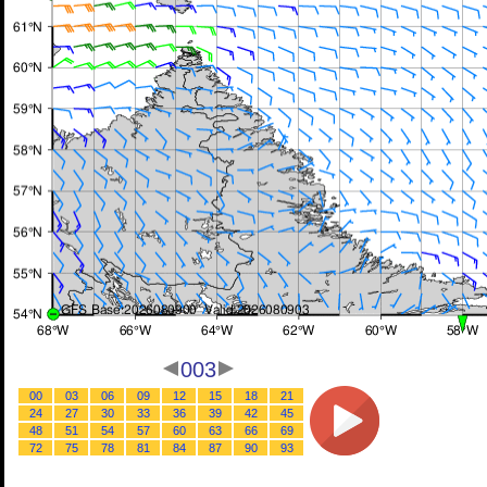
003
00
03
06
09
12
15
18
21
24
27
30
33
36
39
42
45
48
51
54
57
60
63
66
69
72
75
78
81
84
87
90
93