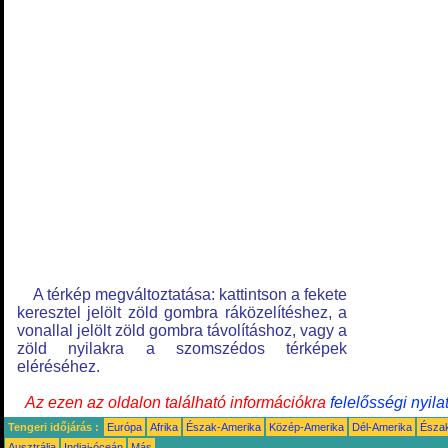
A térkép megváltoztatása: kattintson a fekete
keresztel jelölt zöld gombra ráközelítéshez, a
vonallal jelölt zöld gombra távolításhoz, vagy a
zöld nyilakra a szomszédos térképek
eléréséhez.
Az ezen az oldalon található információkra
felelősségi nyila
Tengeri időjárás :
Európa
Afrika
Észak-Amerika
Közép-Amerika
Dél-Amerika
Észa
Ausztrália
Indiai-óceán
Más