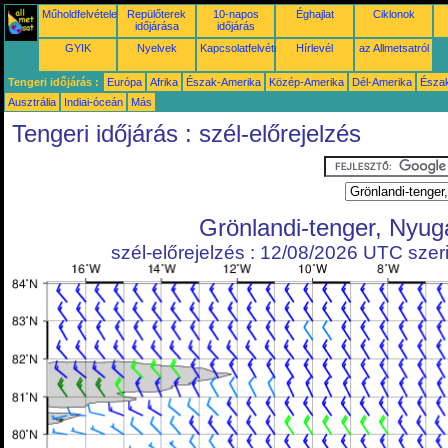
Műholdfelvételek
Repülőterek
10-napos
Éghajlat
Ciklonok
időjárása
időjárás
GYIK
Nyelvek
Kapcsolatfelvétel
Hírlevél
az Allmetsatról
Tengeri időjárás :
Európa
Afrika
Észak-Amerika
Közép-Amerika
Dél-Amerika
Észa
Ausztrália
Indiai-óceán
Más
Tengeri időjárás : szél-előrejelzés
Grönlandi-tenger, Nyug
szél-előrejelzés : 12/08/2026 UTC szeri