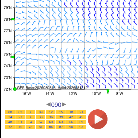
090
00
03
06
09
12
15
18
21
24
27
30
33
36
39
42
45
48
51
54
57
60
63
66
69
72
75
78
81
84
87
90
93