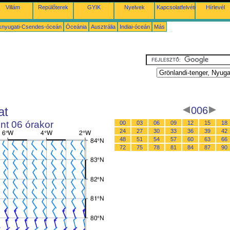
Villám
Repülőterek
GYIK
Nyelvek
Kapcsolatfelvétel
Hírlevél
knyugati-Csendes-óceán
Óceánia
Ausztrália
Indiai-óceán
Más
at
006
nt 06 órakor
00
03
06
09
12
15
18
24
27
30
33
36
39
42
48
51
54
57
60
63
66
72
75
78
81
84
87
90