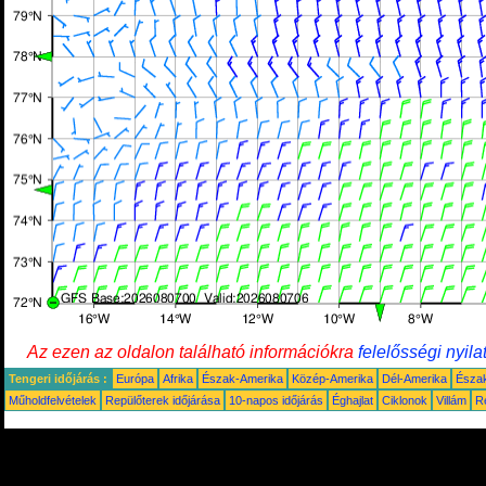
Az ezen az oldalon található információkra
felelősségi nyila
Tengeri időjárás :
Európa
Afrika
Észak-Amerika
Közép-Amerika
Dél-Amerika
Észa
Műholdfelvételek
Repülőterek időjárása
10-napos időjárás
Éghajlat
Ciklonok
Villám
R