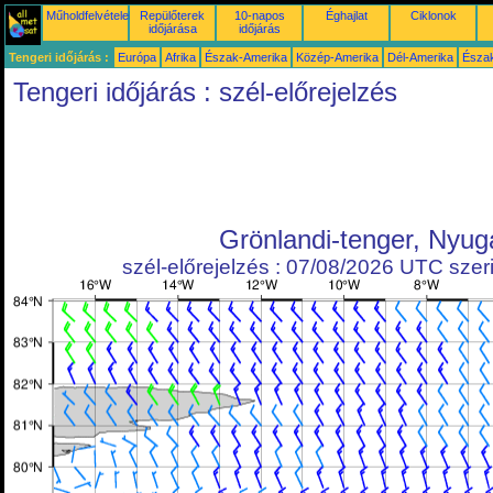
Műholdfelvételek
Repülőterek
10-napos
Éghajlat
Ciklonok
időjárása
időjárás
Tengeri időjárás :
Európa
Afrika
Észak-Amerika
Közép-Amerika
Dél-Amerika
Észa
Tengeri időjárás : szél-előrejelzés
Grönlandi-tenger, Nyug
szél-előrejelzés : 07/08/2026 UTC szeri