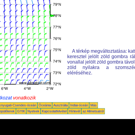
A térkép megváltoztatása: kat
keresztel jelölt zöld gombra rá
vonallal jelölt zöld gombra távo
zöld nyilakra a szomszé
eléréséhez.
tkozat
vonatkozik
knyugati-Csendes-óceán
Óceánia
Ausztrália
Indiai-óceán
Más
epülőterek
GYIK
Nyelvek
Kapcsolatfelvétel
Hírlevél
az Allmetsatról