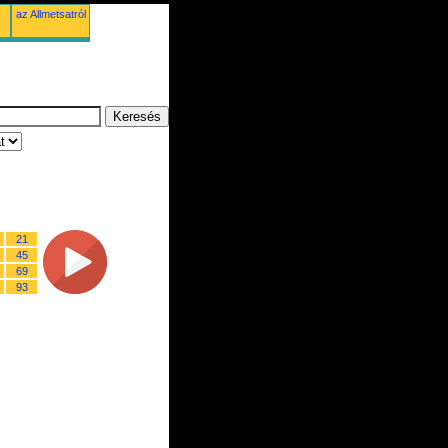
az Allmetsatról
21
45
69
93