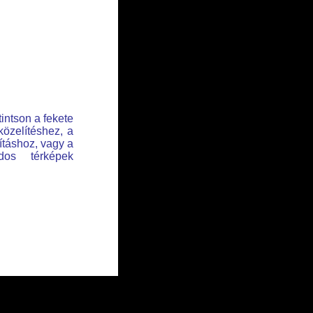
tintson a fekete
közelítéshez, a
lításhoz, vagy a
dos térképek