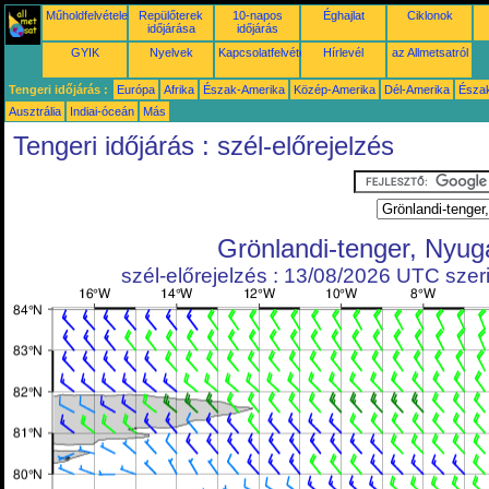
Műholdfelvételek
Repülőterek
10-napos
Éghajlat
Ciklonok
időjárása
időjárás
GYIK
Nyelvek
Kapcsolatfelvétel
Hírlevél
az Allmetsatról
Tengeri időjárás :
Európa
Afrika
Észak-Amerika
Közép-Amerika
Dél-Amerika
Észa
Ausztrália
Indiai-óceán
Más
Tengeri időjárás : szél-előrejelzés
Grönlandi-tenger, Nyug
szél-előrejelzés : 13/08/2026 UTC szeri