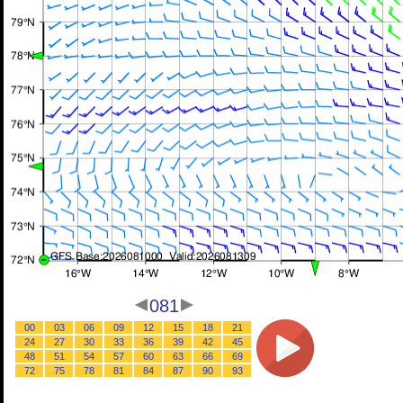
081
00
03
06
09
12
15
18
21
24
27
30
33
36
39
42
45
48
51
54
57
60
63
66
69
72
75
78
81
84
87
90
93