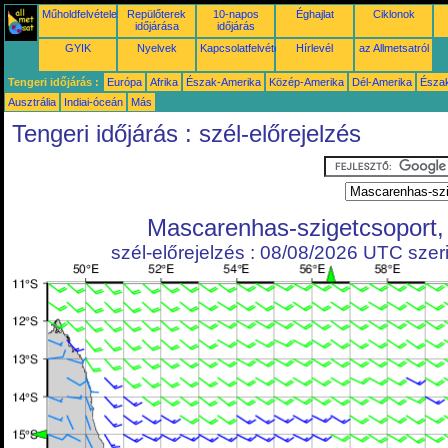
Műholdfelvételek
Repülőterek
10-napos
Éghajlat
Ciklonok
időjárása
időjárás
GYIK
Nyelvek
Kapcsolatfelvétel
Hírlevél
az Allmetsatról
Tengeri időjárás :
Európa
Afrika
Észak-Amerika
Közép-Amerika
Dél-Amerika
Észa
Ausztrália
Indiai-óceán
Más
Tengeri időjárás : szél-előrejelzés
Mascarenhas-szigetcsoport,
szél-előrejelzés : 08/08/2026 UTC szeri