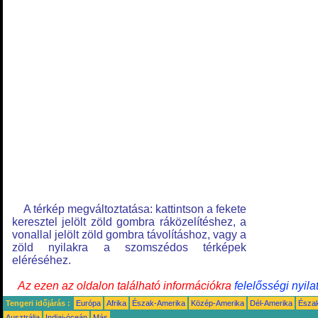
A térkép megváltoztatása: kattintson a fekete
keresztel jelölt zöld gombra ráközelítéshez, a
vonallal jelölt zöld gombra távolításhoz, vagy a
zöld nyilakra a szomszédos térképek
eléréséhez.
Az ezen az oldalon található információkra
felelősségi nyila
Tengeri időjárás :
Európa
Afrika
Észak-Amerika
Közép-Amerika
Dél-Amerika
Észa
Ausztrália
Indiai-óceán
Más