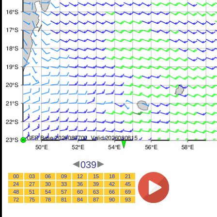
039
00
03
06
09
12
15
18
21
24
27
30
33
36
39
42
45
48
51
54
57
60
63
66
69
72
75
78
81
84
87
90
93