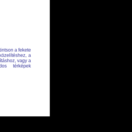
tintson a fekete
közelítéshez, a
lításhoz, vagy a
dos térképek