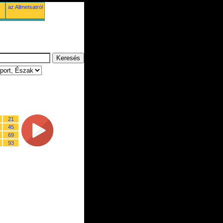
az Allmetsatról
21
45
69
93