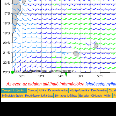
Az ezen az oldalon található információkra
felelősségi nyila
Tengeri időjárás :
Európa
Afrika
Észak-Amerika
Közép-Amerika
Dél-Amerika
Észa
Műholdfelvételek
Repülőterek időjárása
10-napos időjárás
Éghajlat
Ciklonok
Villám
R