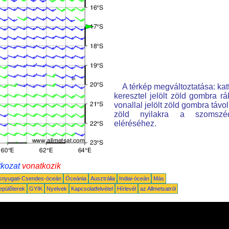
A térkép megváltoztatása: kat
keresztel jelölt zöld gombra rá
vonallal jelölt zöld gombra távo
zöld nyilakra a szomszé
eléréséhez.
tkozat
vonatkozik
knyugati-Csendes-óceán
Óceánia
Ausztrália
Indiai-óceán
Más
epülőterek
GYIK
Nyelvek
Kapcsolatfelvétel
Hírlevél
az Allmetsatról