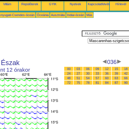
Villám
Repülőterek
GYIK
Nyelvek
Kapcsolatfelvétel
Hírlevél
knyugati-Csendes-óceán
Óceánia
Ausztrália
Indiai-óceán
Más
 Észak
036
nt 12 órakor
00
03
06
09
12
15
18
24
27
30
33
36
39
42
48
51
54
57
60
63
66
72
75
78
81
84
87
90