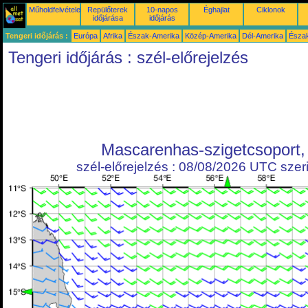
Műholdfelvételek
Repülőterek
10-napos
Éghajlat
Ciklonok
időjárása
időjárás
Tengeri időjárás :
Európa
Afrika
Észak-Amerika
Közép-Amerika
Dél-Amerika
Észa
Tengeri időjárás : szél-előrejelzés
Mascarenhas-szigetcsoport,
szél-előrejelzés : 08/08/2026 UTC szeri