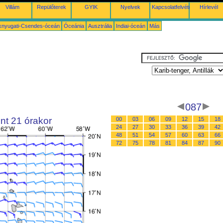
Villám
Repülőterek
GYIK
Nyelvek
Kapcsolatfelvétel
Hírlevél
knyugati-Csendes-óceán
Óceánia
Ausztrália
Indiai-óceán
Más
087
nt 21 órakor
00
03
06
09
12
15
18
24
27
30
33
36
39
42
48
51
54
57
60
63
66
72
75
78
81
84
87
90