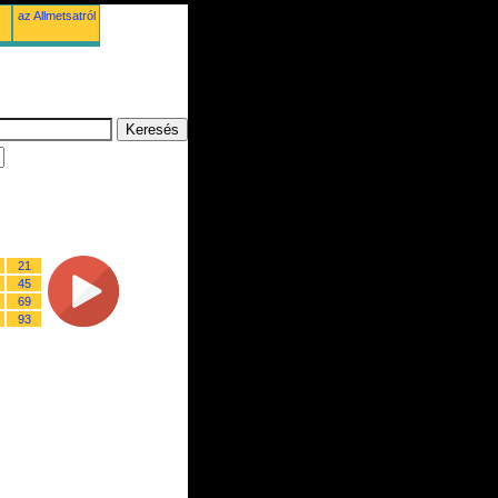
az Allmetsatról
21
45
69
93