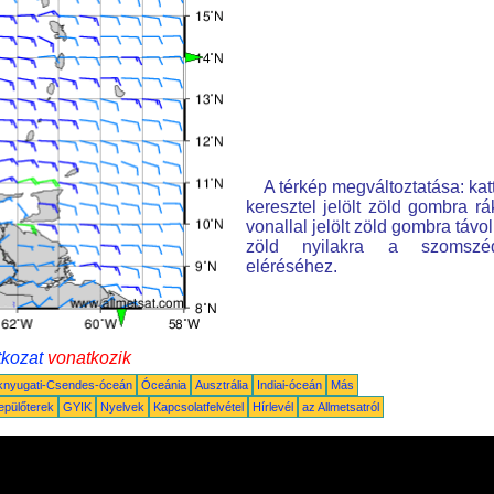
A térkép megváltoztatása: kat
keresztel jelölt zöld gombra rá
vonallal jelölt zöld gombra távo
zöld nyilakra a szomszé
eléréséhez.
tkozat
vonatkozik
knyugati-Csendes-óceán
Óceánia
Ausztrália
Indiai-óceán
Más
epülőterek
GYIK
Nyelvek
Kapcsolatfelvétel
Hírlevél
az Allmetsatról