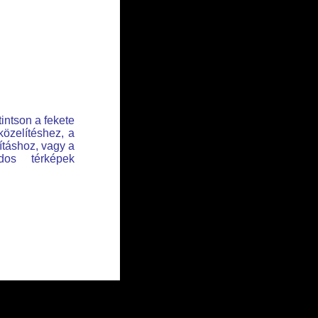
tintson a fekete
közelítéshez, a
lításhoz, vagy a
dos térképek