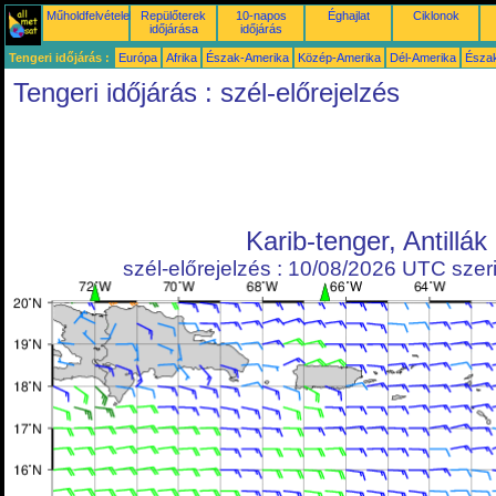
Műholdfelvételek
Repülőterek
10-napos
Éghajlat
Ciklonok
időjárása
időjárás
Tengeri időjárás :
Európa
Afrika
Észak-Amerika
Közép-Amerika
Dél-Amerika
Észa
Tengeri időjárás : szél-előrejelzés
Karib-tenger, Antillák
szél-előrejelzés : 10/08/2026 UTC szeri