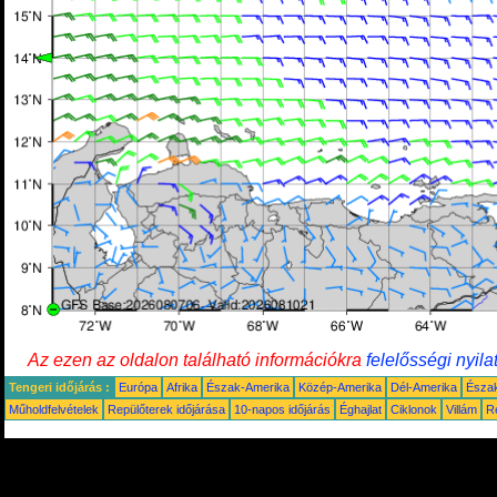
Az ezen az oldalon található információkra
felelősségi nyila
Tengeri időjárás :
Európa
Afrika
Észak-Amerika
Közép-Amerika
Dél-Amerika
Észa
Műholdfelvételek
Repülőterek időjárása
10-napos időjárás
Éghajlat
Ciklonok
Villám
R