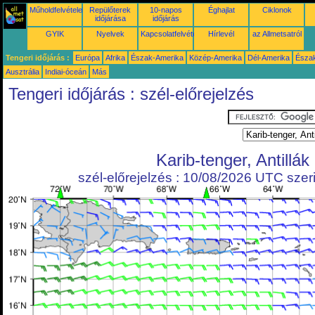
Műholdfelvételek
Repülőterek
10-napos
Éghajlat
Ciklonok
időjárása
időjárás
GYIK
Nyelvek
Kapcsolatfelvétel
Hírlevél
az Allmetsatról
Tengeri időjárás :
Európa
Afrika
Észak-Amerika
Közép-Amerika
Dél-Amerika
Észa
Ausztrália
Indiai-óceán
Más
Tengeri időjárás : szél-előrejelzés
Karib-tenger, Antillák
szél-előrejelzés : 10/08/2026 UTC szeri