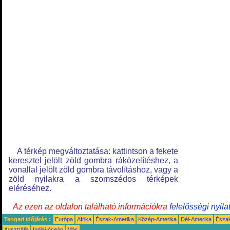
A térkép megváltoztatása: kattintson a fekete
keresztel jelölt zöld gombra ráközelítéshez, a
vonallal jelölt zöld gombra távolításhoz, vagy a
zöld nyilakra a szomszédos térképek
eléréséhez.
Az ezen az oldalon található információkra
felelősségi nyila
Tengeri időjárás :
Európa
Afrika
Észak-Amerika
Közép-Amerika
Dél-Amerika
Észa
Ausztrália
Indiai-óceán
Más