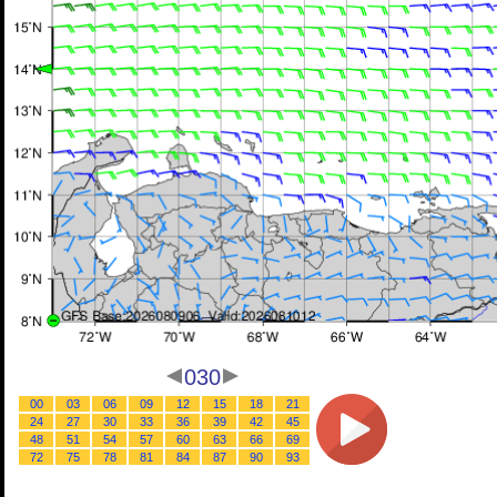
030
00
03
06
09
12
15
18
21
24
27
30
33
36
39
42
45
48
51
54
57
60
63
66
69
72
75
78
81
84
87
90
93