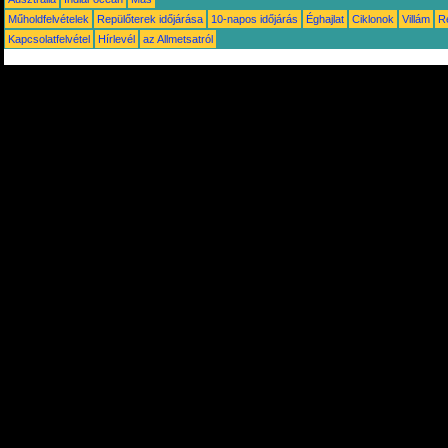
Műholdfelvételek
Repülőterek időjárása
10-napos időjárás
Éghajlat
Ciklonok
Villám
R
Kapcsolatfelvétel
Hírlevél
az Allmetsatról