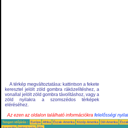
A térkép megváltoztatása: kattintson a fekete
keresztel jelölt zöld gombra ráközelítéshez, a
vonallal jelölt zöld gombra távolításhoz, vagy a
zöld nyilakra a szomszédos térképek
eléréséhez.
Az ezen az oldalon található információkra
felelősségi nyila
Tengeri időjárás :
Európa
Afrika
Észak-Amerika
Közép-Amerika
Dél-Amerika
Észa
Ausztrália
Indiai-óceán
Más