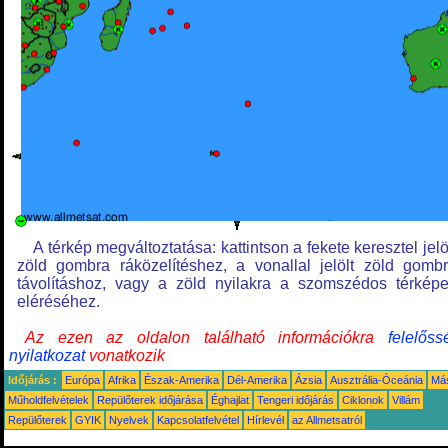
A térkép megváltoztatása: kattintson a fekete keresztel jelö
zöld gombra ráközelítéshez, a vonallal jelölt zöld gomb
távolításhoz, vagy a zöld nyilakra a szomszédos térkép
eléréséhez.
Az ezen az oldalon található információkra
felelőss
nyilatkozat
vonatkozik
Időjárás :
Európa
Afrika
Észak-Amerika
Dél-Amerika
Ázsia
Ausztrália-Óceánia
Má
Műholdfelvételek
Repülőterek időjárása
Éghajlat
Tengeri időjárás
Ciklonok
Villám
Repülőterek
GYIK
Nyelvek
Kapcsolatfelvétel
Hírlevél
az Allmetsatról