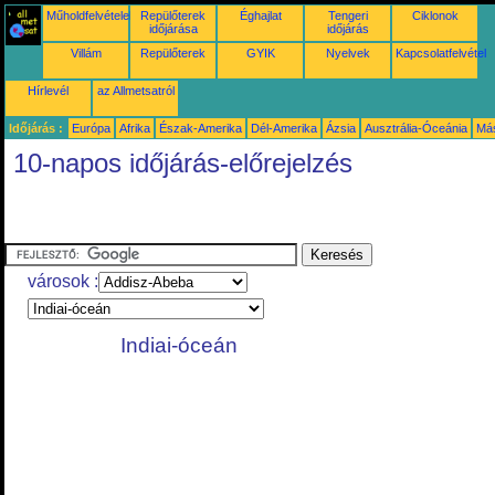
Műholdfelvételek
Repülőterek
Éghajlat
Tengeri
Ciklonok
időjárása
időjárás
Villám
Repülőterek
GYIK
Nyelvek
Kapcsolatfelvétel
Hírlevél
az Allmetsatról
Időjárás :
Európa
Afrika
Észak-Amerika
Dél-Amerika
Ázsia
Ausztrália-Óceánia
Má
10-napos időjárás-előrejelzés
városok :
Indiai-óceán