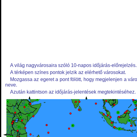
A világ nagyvárosaira szóló 10-napos időjárás-előrejelzés.
A térképen színes pontok jelzik az elérhető városokat.
Mozgassa az egeret a pont fölött, hogy megjelenjen a vár
neve.
Azután kattintson az időjárás-jelentések megtekintéséhez.