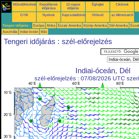
Műholdfelvételek
Repülőterek
10-napos
Éghajlat
Ciklonok
időjárása
időjárás
GYIK
Nyelvek
Kapcsolatfelvétel
Hírlevél
az Allmetsatról
Tengeri időjárás :
Európa
Afrika
Észak-Amerika
Közép-Amerika
Dél-Amerika
Észa
Ausztrália
Indiai-óceán
Más
Tengeri időjárás : szél-előrejelzés
Indiai-óceán, Dél
szél-előrejelzés : 07/08/2026 UTC szeri