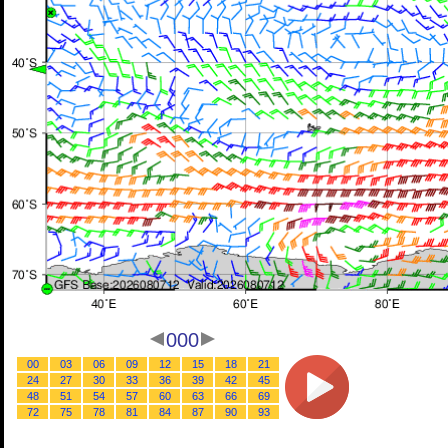
000
00
03
06
09
12
15
18
21
24
27
30
33
36
39
42
45
48
51
54
57
60
63
66
69
72
75
78
81
84
87
90
93