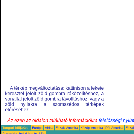
A térkép megváltoztatása: kattintson a fekete
keresztel jelölt zöld gombra ráközelítéshez, a
vonallal jelölt zöld gombra távolításhoz, vagy a
zöld nyilakra a szomszédos térképek
eléréséhez.
Az ezen az oldalon található információkra
felelősségi nyila
Tengeri időjárás :
Európa
Afrika
Észak-Amerika
Közép-Amerika
Dél-Amerika
Észa
Ausztrália
Indiai-óceán
Más