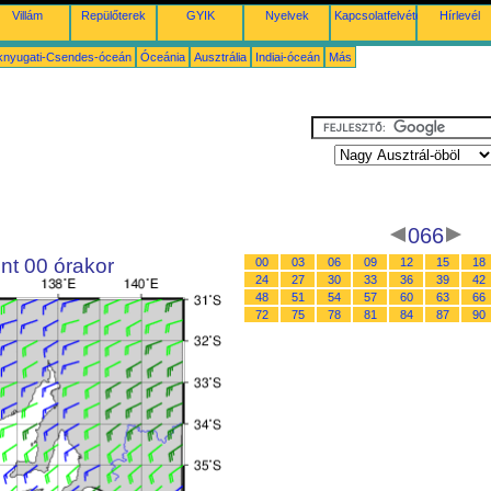
Villám
Repülőterek
GYIK
Nyelvek
Kapcsolatfelvétel
Hírlevél
knyugati-Csendes-óceán
Óceánia
Ausztrália
Indiai-óceán
Más
066
nt 00 órakor
00
03
06
09
12
15
18
24
27
30
33
36
39
42
48
51
54
57
60
63
66
72
75
78
81
84
87
90