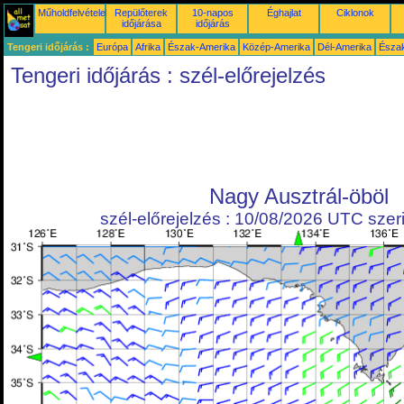
Műholdfelvételek
Repülőterek
10-napos
Éghajlat
Ciklonok
időjárása
időjárás
Tengeri időjárás :
Európa
Afrika
Észak-Amerika
Közép-Amerika
Dél-Amerika
Észa
Tengeri időjárás : szél-előrejelzés
Nagy Ausztrál-öböl
szél-előrejelzés : 10/08/2026 UTC szeri