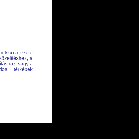
tintson a fekete
közelítéshez, a
lításhoz, vagy a
dos térképek