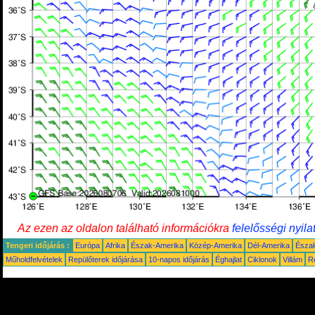
Az ezen az oldalon található információkra
felelősségi nyila
Tengeri időjárás :
Európa
Afrika
Észak-Amerika
Közép-Amerika
Dél-Amerika
Észa
Műholdfelvételek
Repülőterek időjárása
10-napos időjárás
Éghajlat
Ciklonok
Villám
R