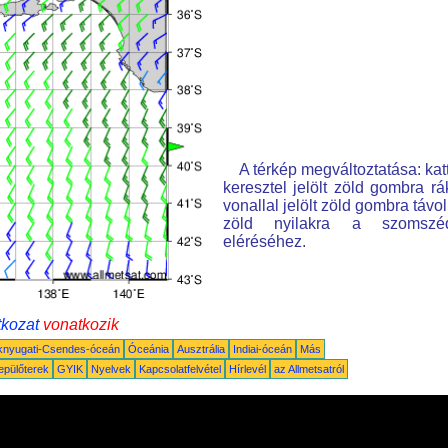
A térkép megváltoztatása: kat
keresztel jelölt zöld gombra rá
vonallal jelölt zöld gombra távo
zöld nyilakra a szomszé
eléréséhez.
tkozat
vonatkozik
knyugati-Csendes-óceán
Óceánia
Ausztrália
Indiai-óceán
Más
epülőterek
GYIK
Nyelvek
Kapcsolatfelvétel
Hírlevél
az Allmetsatról