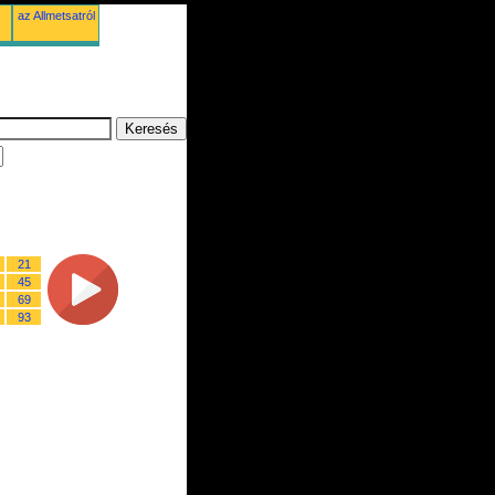
az Allmetsatról
21
45
69
93