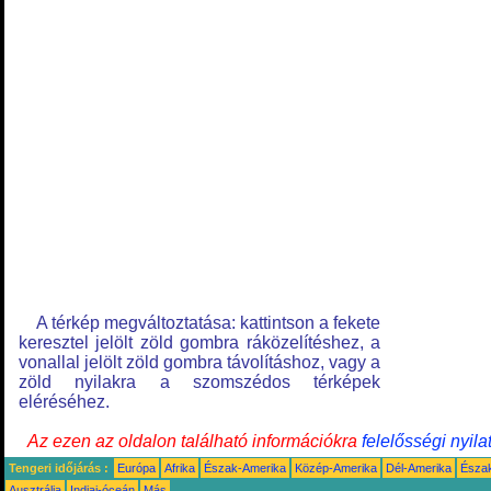
A térkép megváltoztatása: kattintson a fekete
keresztel jelölt zöld gombra ráközelítéshez, a
vonallal jelölt zöld gombra távolításhoz, vagy a
zöld nyilakra a szomszédos térképek
eléréséhez.
Az ezen az oldalon található információkra
felelősségi nyila
Tengeri időjárás :
Európa
Afrika
Észak-Amerika
Közép-Amerika
Dél-Amerika
Észa
Ausztrália
Indiai-óceán
Más