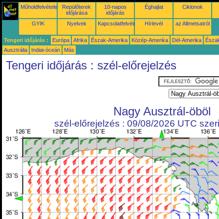
Műholdfelvételek
Repülőterek
10-napos
Éghajlat
Ciklonok
időjárása
időjárás
GYIK
Nyelvek
Kapcsolatfelvétel
Hírlevél
az Allmetsatról
Tengeri időjárás :
Európa
Afrika
Észak-Amerika
Közép-Amerika
Dél-Amerika
Észa
Ausztrália
Indiai-óceán
Más
Tengeri időjárás : szél-előrejelzés
Nagy Ausztrál-öböl
szél-előrejelzés : 09/08/2026 UTC szeri