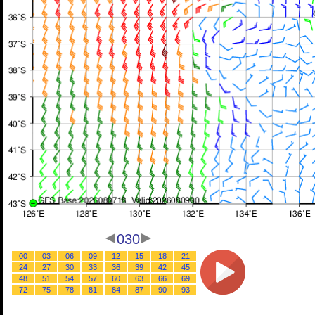
030
00
03
06
09
12
15
18
21
24
27
30
33
36
39
42
45
48
51
54
57
60
63
66
69
72
75
78
81
84
87
90
93