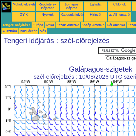
Műholdfelvételek
Repülőterek
10-napos
Éghajlat
Ciklonok
időjárása
időjárás
GYIK
Nyelvek
Kapcsolatfelvétel
Hírlevél
az Allmetsatról
Tengeri időjárás :
Európa
Afrika
Észak-Amerika
Közép-Amerika
Dél-Amerika
Észa
Ausztrália
Indiai-óceán
Más
Tengeri időjárás : szél-előrejelzés
Galápagos-szigetek
szél-előrejelzés : 10/08/2026 UTC szeri