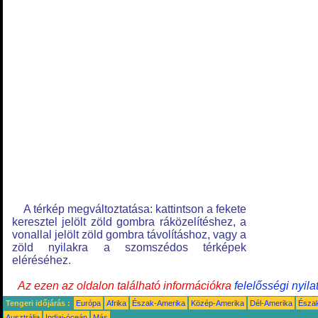
A térkép megváltoztatása: kattintson a fekete
keresztel jelölt zöld gombra ráközelítéshez, a
vonallal jelölt zöld gombra távolításhoz, vagy a
zöld nyilakra a szomszédos térképek
eléréséhez.
Az ezen az oldalon található információkra
felelősségi nyila
Tengeri időjárás :
Európa
Afrika
Észak-Amerika
Közép-Amerika
Dél-Amerika
Észa
Ausztrália
Indiai-óceán
Más