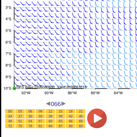
066
00
03
06
09
12
15
18
21
24
27
30
33
36
39
42
45
48
51
54
57
60
63
66
69
72
75
78
81
84
87
90
93