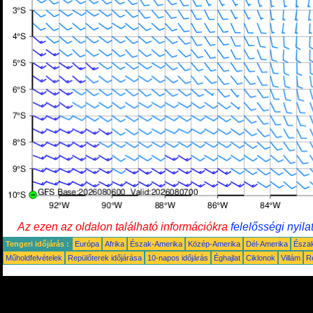
Az ezen az oldalon található információkra
felelősségi nyila
Tengeri időjárás :
Európa
Afrika
Észak-Amerika
Közép-Amerika
Dél-Amerika
Észa
Műholdfelvételek
Repülőterek időjárása
10-napos időjárás
Éghajlat
Ciklonok
Villám
R