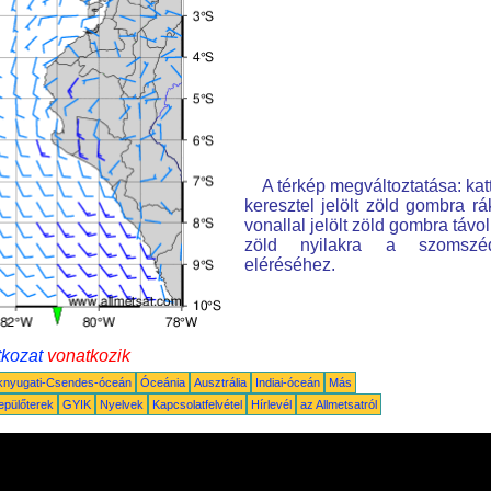
A térkép megváltoztatása: kat
keresztel jelölt zöld gombra rá
vonallal jelölt zöld gombra távo
zöld nyilakra a szomszé
eléréséhez.
tkozat
vonatkozik
knyugati-Csendes-óceán
Óceánia
Ausztrália
Indiai-óceán
Más
epülőterek
GYIK
Nyelvek
Kapcsolatfelvétel
Hírlevél
az Allmetsatról