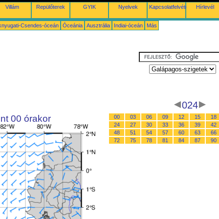
Villám
Repülőterek
GYIK
Nyelvek
Kapcsolatfelvétel
Hírlevél
knyugati-Csendes-óceán
Óceánia
Ausztrália
Indiai-óceán
Más
024
nt 00 órakor
00
03
06
09
12
15
18
24
27
30
33
36
39
42
48
51
54
57
60
63
66
72
75
78
81
84
87
90