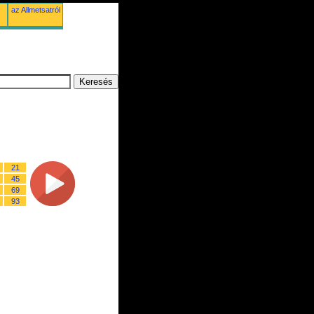
az Allmetsatról
21
45
69
93