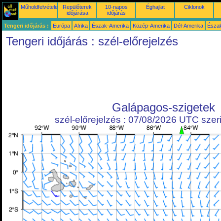
Műholdfelvételek
Repülőterek
10-napos
Éghajlat
Ciklonok
időjárása
időjárás
Tengeri időjárás :
Európa
Afrika
Észak-Amerika
Közép-Amerika
Dél-Amerika
Észa
Tengeri időjárás : szél-előrejelzés
Galápagos-szigetek
szél-előrejelzés : 07/08/2026 UTC szeri