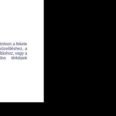
tintson a fekete
közelítéshez, a
lításhoz, vagy a
dos térképek