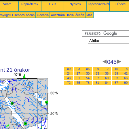
Villám
Repülőterek
GYIK
Nyelvek
Kapcsolatfelvétel
Hírlevél
knyugati-Csendes-óceán
Óceánia
Ausztrália
Indiai-óceán
Más
045
nt 21 órakor
00
03
06
09
12
15
18
24
27
30
33
36
39
42
48
51
54
57
60
63
66
72
75
78
81
84
87
90