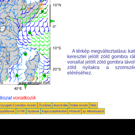
A térkép megváltoztatása: kat
keresztel jelölt zöld gombra rá
vonallal jelölt zöld gombra távo
zöld nyilakra a szomszé
eléréséhez.
tkozat
vonatkozik
knyugati-Csendes-óceán
Óceánia
Ausztrália
Indiai-óceán
Más
epülőterek
GYIK
Nyelvek
Kapcsolatfelvétel
Hírlevél
az Allmetsatról