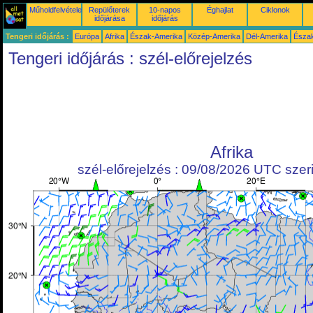
Műholdfelvételek
Repülőterek
10-napos
Éghajlat
Ciklonok
időjárása
időjárás
Tengeri időjárás :
Európa
Afrika
Észak-Amerika
Közép-Amerika
Dél-Amerika
Észa
Tengeri időjárás : szél-előrejelzés
Afrika
szél-előrejelzés : 09/08/2026 UTC szeri