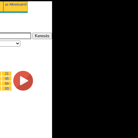
az Allmetsatról
21
45
69
93