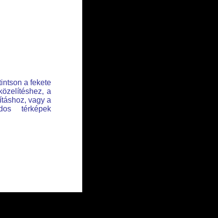
tintson a fekete
közelítéshez, a
lításhoz, vagy a
dos térképek