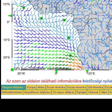
Az ezen az oldalon található információkra
felelősségi nyila
Tengeri időjárás :
Európa
Afrika
Észak-Amerika
Közép-Amerika
Dél-Amerika
Észa
Műholdfelvételek
Repülőterek időjárása
10-napos időjárás
Éghajlat
Ciklonok
Villám
R