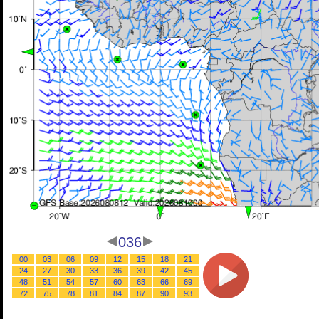
036
00
03
06
09
12
15
18
21
24
27
30
33
36
39
42
45
48
51
54
57
60
63
66
69
72
75
78
81
84
87
90
93