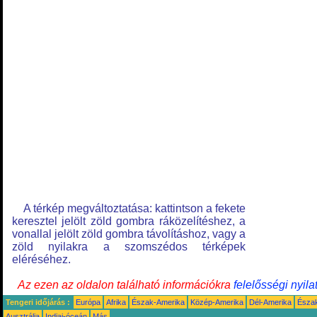
A térkép megváltoztatása: kattintson a fekete
keresztel jelölt zöld gombra ráközelítéshez, a
vonallal jelölt zöld gombra távolításhoz, vagy a
zöld nyilakra a szomszédos térképek
eléréséhez.
Az ezen az oldalon található információkra
felelősségi nyila
Tengeri időjárás :
Európa
Afrika
Észak-Amerika
Közép-Amerika
Dél-Amerika
Észa
Ausztrália
Indiai-óceán
Más