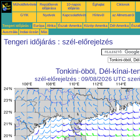
Műholdfelvételek
Repülőterek
10-napos
Éghajlat
Ciklonok
időjárása
időjárás
GYIK
Nyelvek
Kapcsolatfelvétel
Hírlevél
az Allmetsatról
Tengeri időjárás :
Európa
Afrika
Észak-Amerika
Közép-Amerika
Dél-Amerika
Észa
Ausztrália
Indiai-óceán
Más
Tengeri időjárás : szél-előrejelzés
Tonkini-öböl, Dél-kínai-te
szél-előrejelzés : 09/08/2026 UTC szeri