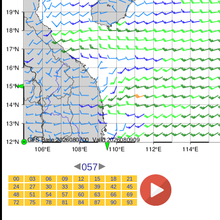
057
00
03
06
09
12
15
18
21
24
27
30
33
36
39
42
45
48
51
54
57
60
63
66
69
72
75
78
81
84
87
90
93