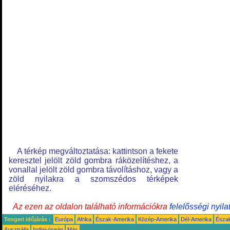
A térkép megváltoztatása: kattintson a fekete
keresztel jelölt zöld gombra ráközelítéshez, a
vonallal jelölt zöld gombra távolításhoz, vagy a
zöld nyilakra a szomszédos térképek
eléréséhez.
Az ezen az oldalon található információkra
felelősségi nyila
Tengeri időjárás :
Európa
Afrika
Észak-Amerika
Közép-Amerika
Dél-Amerika
Észa
Ausztrália
Indiai-óceán
Más