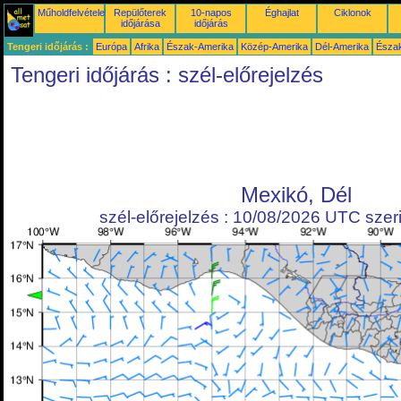
Műholdfelvételek
Repülőterek
10-napos
Éghajlat
Ciklonok
időjárása
időjárás
Tengeri időjárás :
Európa
Afrika
Észak-Amerika
Közép-Amerika
Dél-Amerika
Észa
Tengeri időjárás : szél-előrejelzés
Mexikó, Dél
szél-előrejelzés : 10/08/2026 UTC szeri