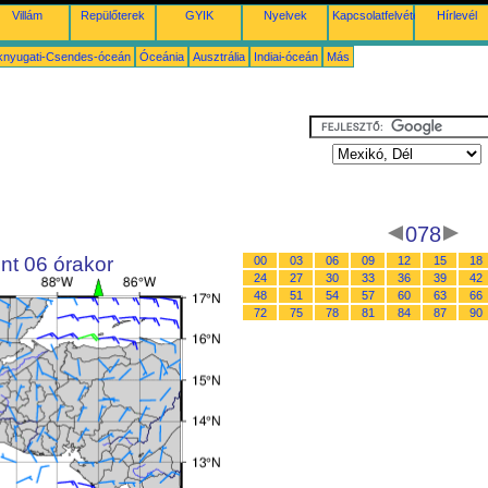
Villám
Repülőterek
GYIK
Nyelvek
Kapcsolatfelvétel
Hírlevél
knyugati-Csendes-óceán
Óceánia
Ausztrália
Indiai-óceán
Más
078
nt 06 órakor
00
03
06
09
12
15
18
24
27
30
33
36
39
42
48
51
54
57
60
63
66
72
75
78
81
84
87
90