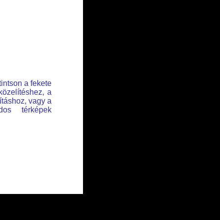
tintson a fekete
közelítéshez, a
lításhoz, vagy a
dos térképek