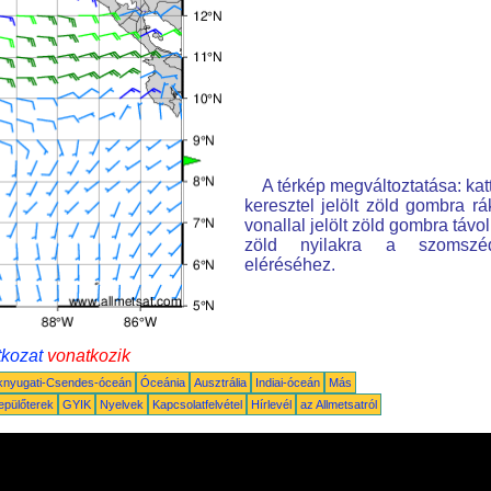
A térkép megváltoztatása: kat
keresztel jelölt zöld gombra rá
vonallal jelölt zöld gombra távo
zöld nyilakra a szomszé
eléréséhez.
tkozat
vonatkozik
knyugati-Csendes-óceán
Óceánia
Ausztrália
Indiai-óceán
Más
epülőterek
GYIK
Nyelvek
Kapcsolatfelvétel
Hírlevél
az Allmetsatról