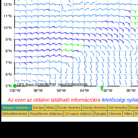
Az ezen az oldalon található információkra
felelősségi nyila
Tengeri időjárás :
Európa
Afrika
Észak-Amerika
Közép-Amerika
Dél-Amerika
Észa
Műholdfelvételek
Repülőterek időjárása
10-napos időjárás
Éghajlat
Ciklonok
Villám
R