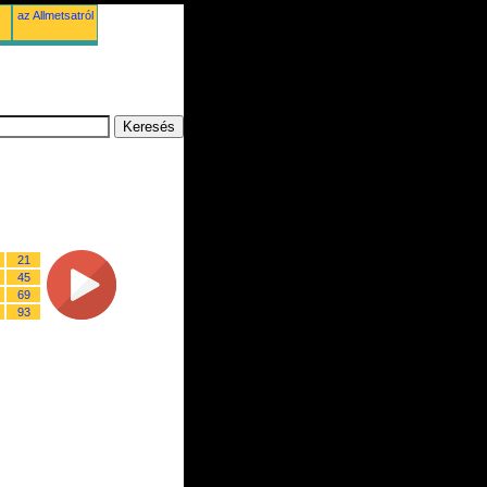
az Allmetsatról
21
45
69
93