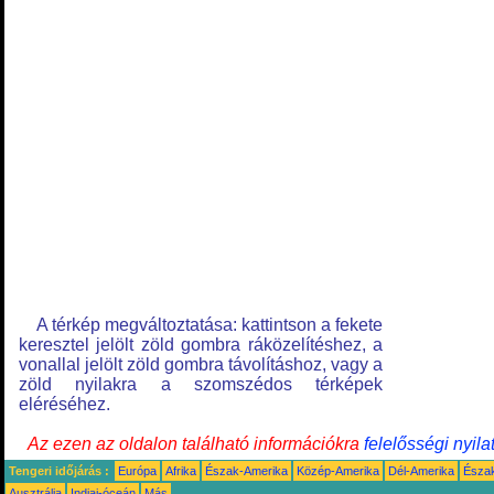
A térkép megváltoztatása: kattintson a fekete
keresztel jelölt zöld gombra ráközelítéshez, a
vonallal jelölt zöld gombra távolításhoz, vagy a
zöld nyilakra a szomszédos térképek
eléréséhez.
Az ezen az oldalon található információkra
felelősségi nyila
Tengeri időjárás :
Európa
Afrika
Észak-Amerika
Közép-Amerika
Dél-Amerika
Észa
Ausztrália
Indiai-óceán
Más