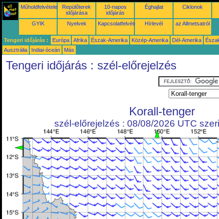
Műholdfelvételek
Repülőterek
10-napos
Éghajlat
Ciklonok
időjárása
időjárás
GYIK
Nyelvek
Kapcsolatfelvétel
Hírlevél
az Allmetsatról
Tengeri időjárás :
Európa
Afrika
Észak-Amerika
Közép-Amerika
Dél-Amerika
Észa
Ausztrália
Indiai-óceán
Más
Tengeri időjárás : szél-előrejelzés
Korall-tenger
szél-előrejelzés : 08/08/2026 UTC szeri