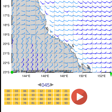
045
00
03
06
09
12
15
18
21
24
27
30
33
36
39
42
45
48
51
54
57
60
63
66
69
72
75
78
81
84
87
90
93