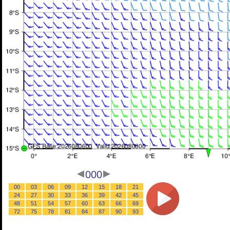
000
00
03
06
09
12
15
18
21
24
27
30
33
36
39
42
45
48
51
54
57
60
63
66
69
72
75
78
81
84
87
90
93