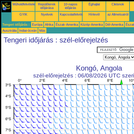
Műholdfelvételek
Repülőterek
10-napos
Éghajlat
Ciklonok
időjárása
időjárás
GYIK
Nyelvek
Kapcsolatfelvétel
Hírlevél
az Allmetsatról
Tengeri időjárás :
Európa
Afrika
Észak-Amerika
Közép-Amerika
Dél-Amerika
Észa
Ausztrália
Indiai-óceán
Más
Tengeri időjárás : szél-előrejelzés
Kongó, Angola
szél-előrejelzés : 06/08/2026 UTC szeri