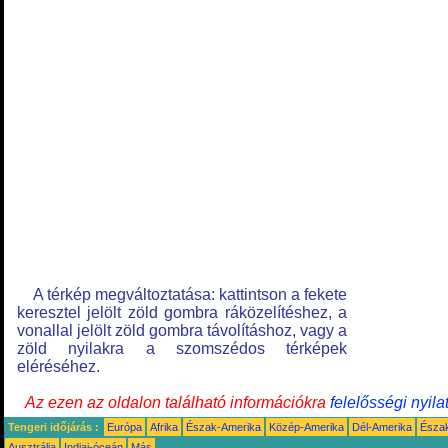
A térkép megváltoztatása: kattintson a fekete
keresztel jelölt zöld gombra ráközelítéshez, a
vonallal jelölt zöld gombra távolításhoz, vagy a
zöld nyilakra a szomszédos térképek
eléréséhez.
Az ezen az oldalon található információkra
felelősségi nyila
Tengeri időjárás :
Európa
Afrika
Észak-Amerika
Közép-Amerika
Dél-Amerika
Észa
Ausztrália
Indiai-óceán
Más