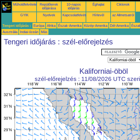
Műholdfelvételek
Repülőterek
10-napos
Éghajlat
Ciklonok
időjárása
időjárás
GYIK
Nyelvek
Kapcsolatfelvétel
Hírlevél
az Allmetsatról
Tengeri időjárás :
Európa
Afrika
Észak-Amerika
Közép-Amerika
Dél-Amerika
Észa
Ausztrália
Indiai-óceán
Más
Tengeri időjárás : szél-előrejelzés
Kaliforniai-öböl
szél-előrejelzés : 11/08/2026 UTC szeri