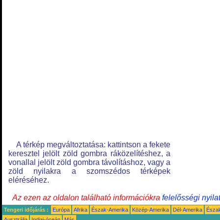
A térkép megváltoztatása: kattintson a fekete
keresztel jelölt zöld gombra ráközelítéshez, a
vonallal jelölt zöld gombra távolításhoz, vagy a
zöld nyilakra a szomszédos térképek
eléréséhez.
Az ezen az oldalon található információkra
felelősségi nyila
Tengeri időjárás :
Európa
Afrika
Észak-Amerika
Közép-Amerika
Dél-Amerika
Észa
Ausztrália
Indiai-óceán
Más