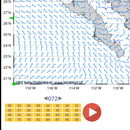
072
00
03
06
09
12
15
18
21
24
27
30
33
36
39
42
45
48
51
54
57
60
63
66
69
72
75
78
81
84
87
90
93