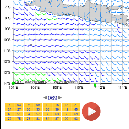
069
00
03
06
09
12
15
18
21
24
27
30
33
36
39
42
45
48
51
54
57
60
63
66
69
72
75
78
81
84
87
90
93