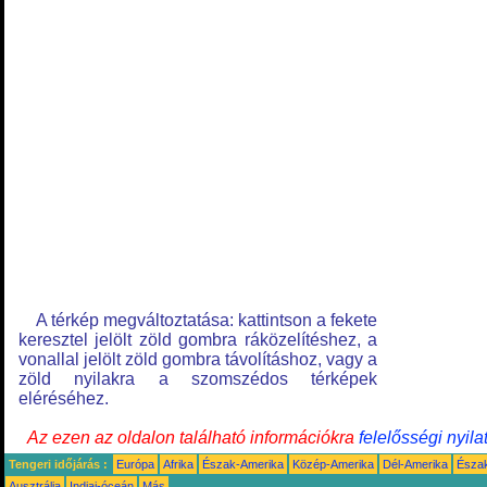
A térkép megváltoztatása: kattintson a fekete
keresztel jelölt zöld gombra ráközelítéshez, a
vonallal jelölt zöld gombra távolításhoz, vagy a
zöld nyilakra a szomszédos térképek
eléréséhez.
Az ezen az oldalon található információkra
felelősségi nyila
Tengeri időjárás :
Európa
Afrika
Észak-Amerika
Közép-Amerika
Dél-Amerika
Észa
Ausztrália
Indiai-óceán
Más