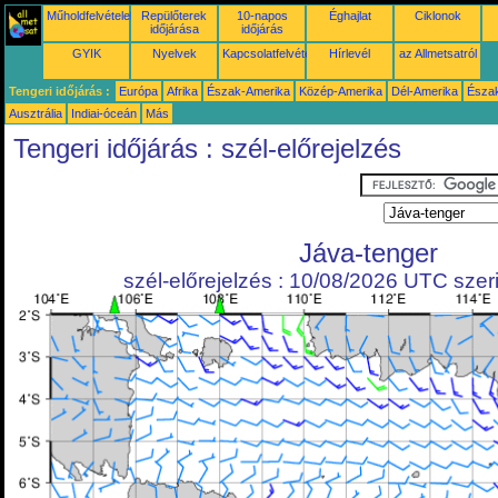
Műholdfelvételek
Repülőterek
10-napos
Éghajlat
Ciklonok
időjárása
időjárás
GYIK
Nyelvek
Kapcsolatfelvétel
Hírlevél
az Allmetsatról
Tengeri időjárás :
Európa
Afrika
Észak-Amerika
Közép-Amerika
Dél-Amerika
Észa
Ausztrália
Indiai-óceán
Más
Tengeri időjárás : szél-előrejelzés
Jáva-tenger
szél-előrejelzés : 10/08/2026 UTC szeri