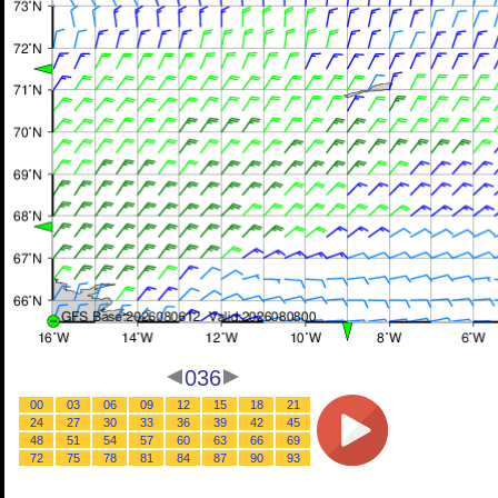
036
00
03
06
09
12
15
18
21
24
27
30
33
36
39
42
45
48
51
54
57
60
63
66
69
72
75
78
81
84
87
90
93