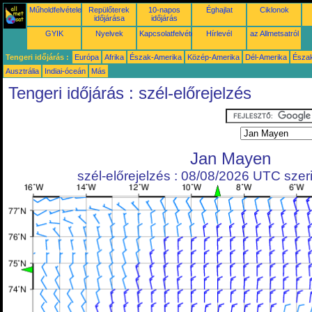
Műholdfelvételek
Repülőterek
10-napos
Éghajlat
Ciklonok
időjárása
időjárás
GYIK
Nyelvek
Kapcsolatfelvétel
Hírlevél
az Allmetsatról
Tengeri időjárás :
Európa
Afrika
Észak-Amerika
Közép-Amerika
Dél-Amerika
Észa
Ausztrália
Indiai-óceán
Más
Tengeri időjárás : szél-előrejelzés
Jan Mayen
szél-előrejelzés : 08/08/2026 UTC szeri