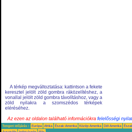
A térkép megváltoztatása: kattintson a fekete
keresztel jelölt zöld gombra ráközelítéshez, a
vonallal jelölt zöld gombra távolításhoz, vagy a
zöld nyilakra a szomszédos térképek
eléréséhez.
Az ezen az oldalon található információkra
felelősségi nyila
Tengeri időjárás :
Európa
Afrika
Észak-Amerika
Közép-Amerika
Dél-Amerika
Észa
Ausztrália
Indiai-óceán
Más