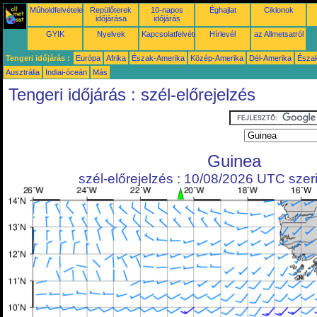
Műholdfelvételek
Repülőterek
10-napos
Éghajlat
Ciklonok
időjárása
időjárás
GYIK
Nyelvek
Kapcsolatfelvétel
Hírlevél
az Allmetsatról
Tengeri időjárás :
Európa
Afrika
Észak-Amerika
Közép-Amerika
Dél-Amerika
Észa
Ausztrália
Indiai-óceán
Más
Tengeri időjárás : szél-előrejelzés
Guinea
szél-előrejelzés : 10/08/2026 UTC szeri