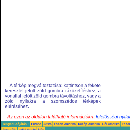
A térkép megváltoztatása: kattintson a fekete
keresztel jelölt zöld gombra ráközelítéshez, a
vonallal jelölt zöld gombra távolításhoz, vagy a
zöld nyilakra a szomszédos térképek
eléréséhez.
Az ezen az oldalon található információkra
felelősségi nyila
Tengeri időjárás :
Európa
Afrika
Észak-Amerika
Közép-Amerika
Dél-Amerika
Észa
Ausztrália
Indiai-óceán
Más