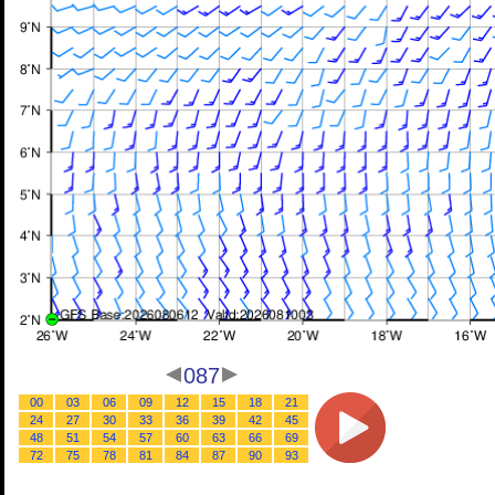
087
00
03
06
09
12
15
18
21
24
27
30
33
36
39
42
45
48
51
54
57
60
63
66
69
72
75
78
81
84
87
90
93