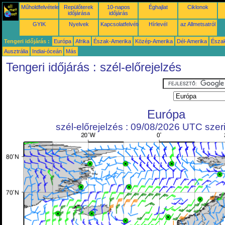
Műholdfelvételek
Repülőterek
10-napos
Éghajlat
Ciklonok
időjárása
időjárás
GYIK
Nyelvek
Kapcsolatfelvétel
Hírlevél
az Allmetsatról
Tengeri időjárás :
Európa
Afrika
Észak-Amerika
Közép-Amerika
Dél-Amerika
Észa
Ausztrália
Indiai-óceán
Más
Tengeri időjárás : szél-előrejelzés
Európa
szél-előrejelzés : 09/08/2026 UTC szeri