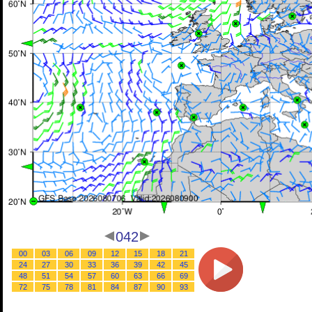
042
00
03
06
09
12
15
18
21
24
27
30
33
36
39
42
45
48
51
54
57
60
63
66
69
72
75
78
81
84
87
90
93