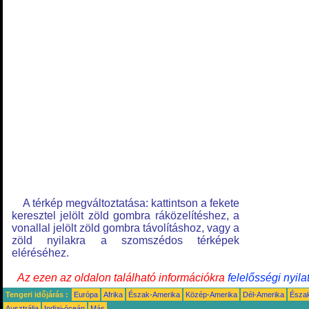
A térkép megváltoztatása: kattintson a fekete
keresztel jelölt zöld gombra ráközelítéshez, a
vonallal jelölt zöld gombra távolításhoz, vagy a
zöld nyilakra a szomszédos térképek
eléréséhez.
Az ezen az oldalon található információkra
felelősségi nyila
Tengeri időjárás :
Európa
Afrika
Észak-Amerika
Közép-Amerika
Dél-Amerika
Észa
Ausztrália
Indiai-óceán
Más