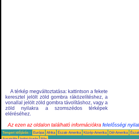
A térkép megváltoztatása: kattintson a fekete
keresztel jelölt zöld gombra ráközelítéshez, a
vonallal jelölt zöld gombra távolításhoz, vagy a
zöld nyilakra a szomszédos térképek
eléréséhez.
Az ezen az oldalon található információkra
felelősségi nyila
Tengeri időjárás :
Európa
Afrika
Észak-Amerika
Közép-Amerika
Dél-Amerika
Észa
Ausztrália
Indiai-óceán
Más