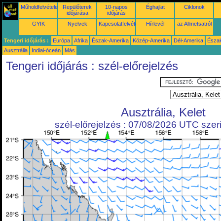
Műholdfelvételek
Repülőterek
10-napos
Éghajlat
Ciklonok
időjárása
időjárás
GYIK
Nyelvek
Kapcsolatfelvétel
Hírlevél
az Allmetsatról
Tengeri időjárás :
Európa
Afrika
Észak-Amerika
Közép-Amerika
Dél-Amerika
Észa
Ausztrália
Indiai-óceán
Más
Tengeri időjárás : szél-előrejelzés
Ausztrália, Kelet
szél-előrejelzés : 07/08/2026 UTC szeri