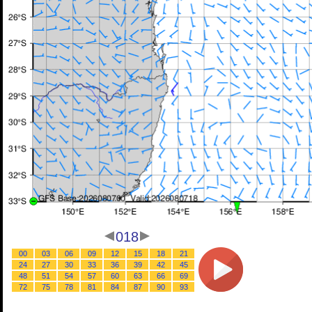
018
00
03
06
09
12
15
18
21
24
27
30
33
36
39
42
45
48
51
54
57
60
63
66
69
72
75
78
81
84
87
90
93