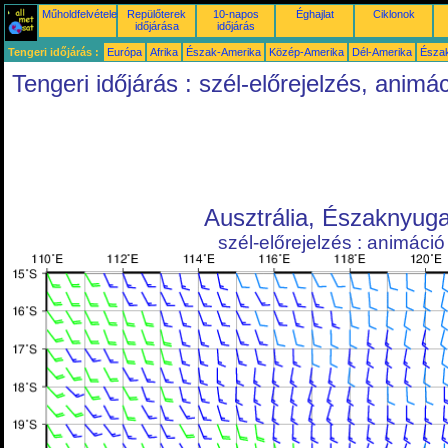
Műholdfelvételek
Repülőterek
10-napos
Éghajlat
Ciklonok
időjárása
időjárás
Tengeri időjárás :
Európa
Afrika
Észak-Amerika
Közép-Amerika
Dél-Amerika
Észa
Tengeri időjárás : szél-előrejelzés, animá
Ausztrália, Északnyuga
szél-előrejelzés : animáció