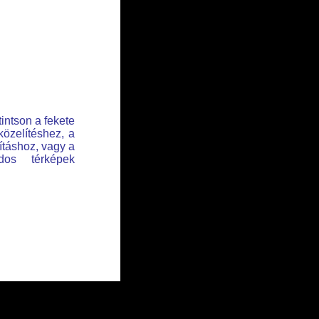
tintson a fekete
közelítéshez, a
lításhoz, vagy a
dos térképek