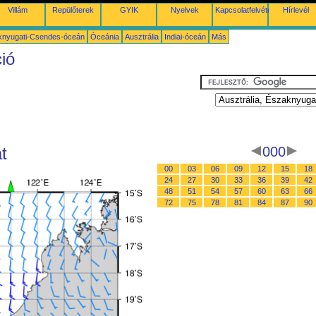
Villám
Repülőterek
GYIK
Nyelvek
Kapcsolatfelvétel
Hírlevél
knyugati-Csendes-óceán
Óceánia
Ausztrália
Indiai-óceán
Más
ció
t
000
00
03
06
09
12
15
18
24
27
30
33
36
39
42
48
51
54
57
60
63
66
72
75
78
81
84
87
90