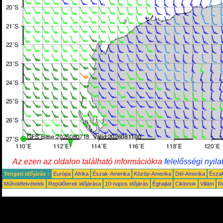
Az ezen az oldalon található információkra
felelősségi nyila
Tengeri időjárás :
Európa
Afrika
Észak-Amerika
Közép-Amerika
Dél-Amerika
Észa
Műholdfelvételek
Repülőterek időjárása
10-napos időjárás
Éghajlat
Ciklonok
Villám
R