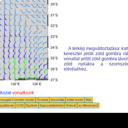
A térkép megváltoztatása: kat
keresztel jelölt zöld gombra rá
vonallal jelölt zöld gombra távo
zöld nyilakra a szomszé
eléréséhez.
tkozat
vonatkozik
knyugati-Csendes-óceán
Óceánia
Ausztrália
Indiai-óceán
Más
epülőterek
GYIK
Nyelvek
Kapcsolatfelvétel
Hírlevél
az Allmetsatról