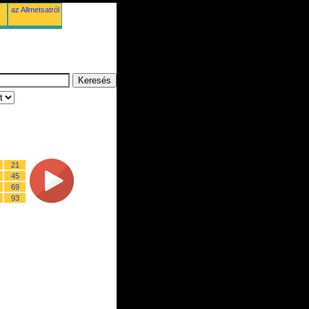
az Allmetsatról
21
45
69
93