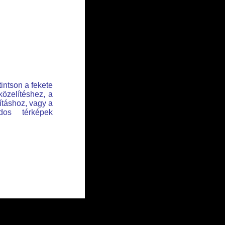
tintson a fekete
közelítéshez, a
lításhoz, vagy a
dos térképek