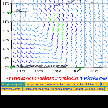
Az ezen az oldalon található információkra
felelősségi nyila
Tengeri időjárás :
Európa
Afrika
Észak-Amerika
Közép-Amerika
Dél-Amerika
Észa
Műholdfelvételek
Repülőterek időjárása
10-napos időjárás
Éghajlat
Ciklonok
Villám
R