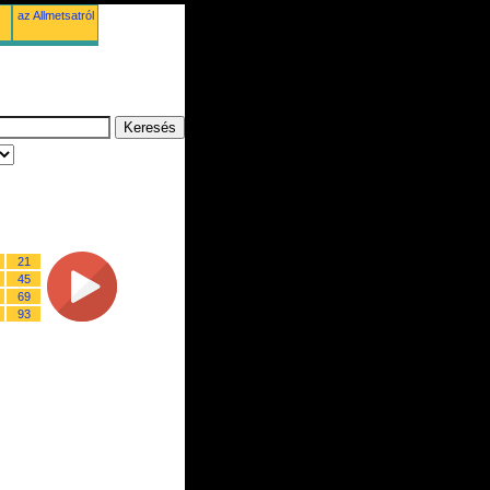
az Allmetsatról
21
45
69
93