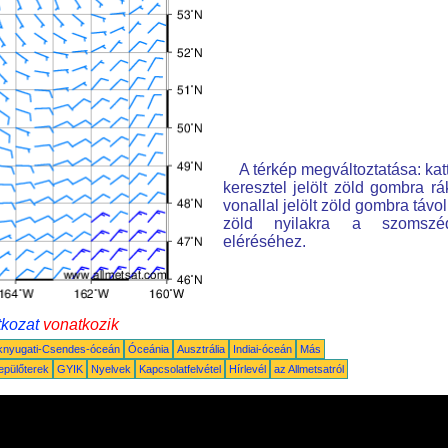
A térkép megváltoztatása: kat
keresztel jelölt zöld gombra rá
vonallal jelölt zöld gombra távo
zöld nyilakra a szomszé
eléréséhez.
tkozat
vonatkozik
knyugati-Csendes-óceán
Óceánia
Ausztrália
Indiai-óceán
Más
epülőterek
GYIK
Nyelvek
Kapcsolatfelvétel
Hírlevél
az Allmetsatról