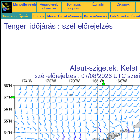
Műholdfelvételek
Repülőterek
10-napos
Éghajlat
Ciklonok
időjárása
időjárás
Tengeri időjárás :
Európa
Afrika
Észak-Amerika
Közép-Amerika
Dél-Amerika
Észa
Tengeri időjárás : szél-előrejelzés
Aleut-szigetek, Kelet
szél-előrejelzés : 07/08/2026 UTC szeri