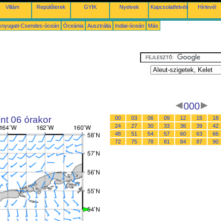
Villám
Repülőterek
GYIK
Nyelvek
Kapcsolatfelvétel
Hírlevél
knyugati-Csendes-óceán
Óceánia
Ausztrália
Indiai-óceán
Más
000
nt 06 órakor
00
03
06
09
12
15
18
24
27
30
33
36
39
42
48
51
54
57
60
63
66
72
75
78
81
84
87
90