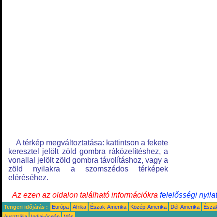
A térkép megváltoztatása: kattintson a fekete
keresztel jelölt zöld gombra ráközelítéshez, a
vonallal jelölt zöld gombra távolításhoz, vagy a
zöld nyilakra a szomszédos térképek
eléréséhez.
Az ezen az oldalon található információkra
felelősségi nyila
Tengeri időjárás :
Európa
Afrika
Észak-Amerika
Közép-Amerika
Dél-Amerika
Észa
Ausztrália
Indiai-óceán
Más