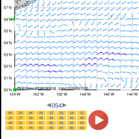
054
00
03
06
09
12
15
18
21
24
27
30
33
36
39
42
45
48
51
54
57
60
63
66
69
72
75
78
81
84
87
90
93