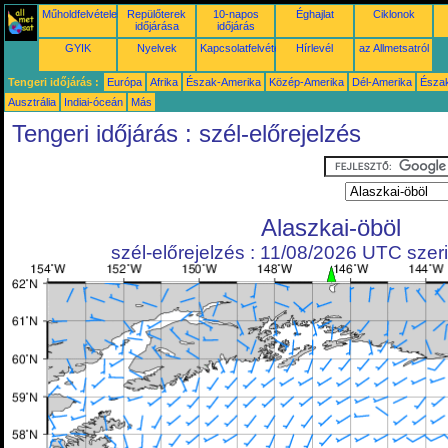
Műholdfelvételek
Repülőterek
10-napos
Éghajlat
Ciklonok
időjárása
időjárás
GYIK
Nyelvek
Kapcsolatfelvétel
Hírlevél
az Allmetsatról
Tengeri időjárás :
Európa
Afrika
Észak-Amerika
Közép-Amerika
Dél-Amerika
Észa
Ausztrália
Indiai-óceán
Más
Tengeri időjárás : szél-előrejelzés
Alaszkai-öböl
szél-előrejelzés : 11/08/2026 UTC szeri