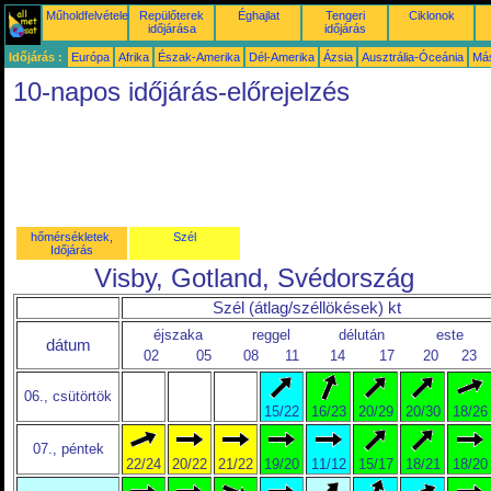
Műholdfelvételek
Repülőterek
Éghajlat
Tengeri
Ciklonok
időjárása
időjárás
Időjárás :
Európa
Afrika
Észak-Amerika
Dél-Amerika
Ázsia
Ausztrália-Óceánia
Má
10-napos időjárás-előrejelzés
hőmérsékletek,
Szél
Időjárás
Visby, Gotland, Svédország
Szél (átlag/széllökések) kt
éjszaka
reggel
délután
este
dátum
02
05
08
11
14
17
20
23
06., csütörtök
15/22
16/23
20/29
20/30
18/26
07., péntek
22/24
20/22
21/22
19/20
11/12
15/17
18/21
18/20