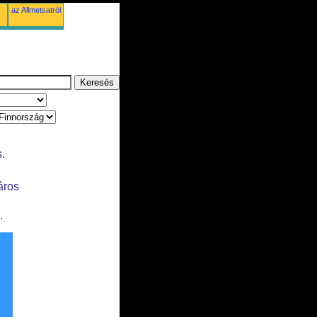
az Allmetsatról
.
áros
.