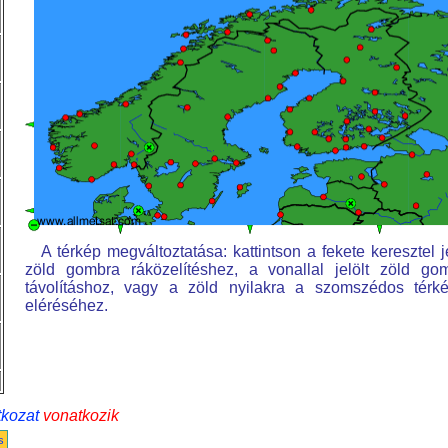
A térkép megváltoztatása: kattintson a fekete keresztel je
zöld gombra ráközelítéshez, a vonallal jelölt zöld go
távolításhoz, vagy a zöld nyilakra a szomszédos térk
eléréséhez.
tkozat
vonatkozik
s