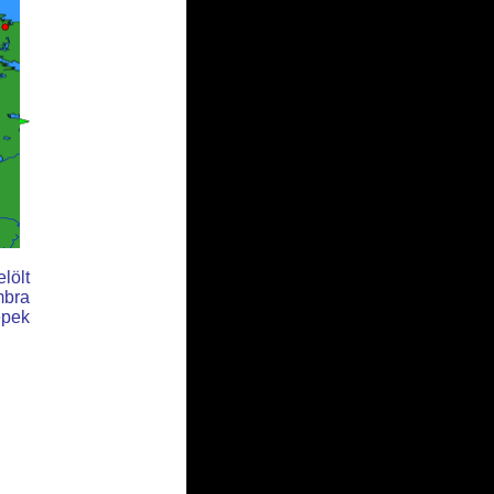
lölt
mbra
épek