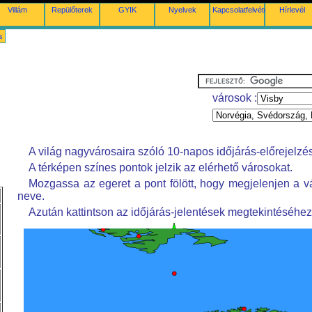
Villám
Repülőterek
GYIK
Nyelvek
Kapcsolatfelvétel
Hírlevél
s
városok :
A világ nagyvárosaira szóló 10-napos időjárás-előrejelzés
A térképen színes pontok jelzik az elérhető városokat.
Mozgassa az egeret a pont fölött, hogy megjelenjen a v
neve.
Azután kattintson az időjárás-jelentések megtekintéséhez