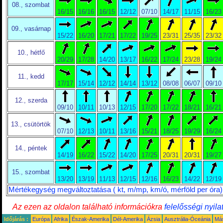
08., szombat
16/15
16/16
16/15
12/12
07/10
14/17
11/15
16/23
09., vasárnap
15/22
16/20
17/21
17/22
19/25
23/31
25/35
23/32
10., hétfő
20/29
17/28
14/20
13/17
16/22
17/24
23/28
19/24
11., kedd
17/17
15/14
12/12
14/14
13/12
08/08
06/07
09/10
12., szerda
09/10
10/11
10/13
12/15
17/20
17/22
18/21
16/21
13., csütörtök
07/10
12/13
10/11
13/16
15/21
18/25
19/29
16/24
14., péntek
14/19
16/22
15/22
14/20
17/25
20/31
20/31
19/27
15., szombat
13/20
13/19
11/13
12/15
12/16
16/23
14/22
12/19
Mértékegység megváltoztatása ( kt, m/mp, km/ó, mérföld per óra)
Az ezen az oldalon található információkra
felelősségi nyila
Időjárás :
Európa
Afrika
Észak-Amerika
Dél-Amerika
Ázsia
Ausztrália-Óceánia
Má