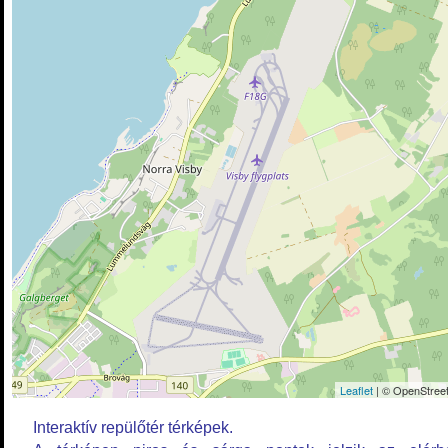
Leaflet
| © OpenStreet
Interaktív repülőtér térképek.