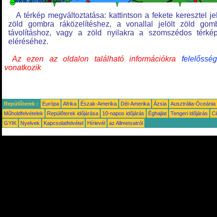
A térkép megváltoztatása: kattintson a fekete keresztel jel
zöld gombra ráközelítéshez, a vonallal jelölt zöld gom
távolításhoz, vagy a zöld nyilakra a szomszédos térké
eléréséhez.
Az ezen az oldalon található információkra
felelősség
vonatkozik
Repülőterek :
Európa
Afrika
Észak-Amerika
Dél-Amerika
Ázsia
Ausztrália-Óceánia
Műholdfelvételek
Repülőterek időjárása
10-napos időjárás
Éghajlat
Tengeri időjárás
Ci
GYIK
Nyelvek
Kapcsolatfelvétel
Hírlevél
az Allmetsatról