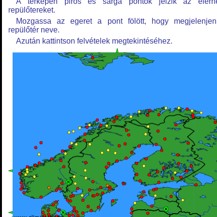
A térképen piros és sárga pontok jelzik az elérh
repülőtereket.
Mozgassa az egeret a pont fölött, hogy megjelenje
repülőtér neve.
Azután kattintson felvételek megtekintéséhez.