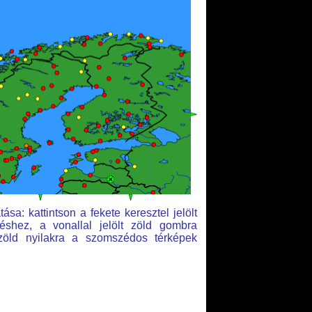
ása: kattintson a fekete keresztel jelölt
éshez, a vonallal jelölt zöld gombra
 zöld nyilakra a szomszédos térképek