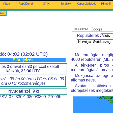
Villám
Repülőterek
GYIK
Nyelvek
Kapcsolatfelvétel
Hírlevél
Más
Repülőterek :
Idő: 04:02 (02:02 UTC)
Meteorológiai megfi
4000 repülőtéren (META
Előrejelzés
A térképen piros 
ntés
2
órával és
32
perccel ezelõtt
meteorológiai állomáso
készült,
23:30
UTC
Mozgassa az egeret
elzés 08-én 00 óra UTC és 08-én 09
állomás neve.
óra UTC között érvényes
Azután kattintso
előrejelzések megtekin
Nyugati
szél
9
kt
SV 072330Z 0800/0809 27009KT