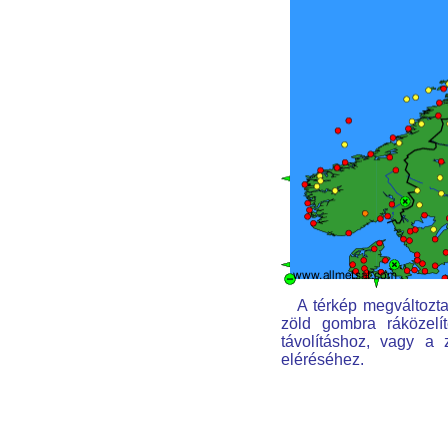
A térkép megváltoztat
zöld gombra ráközelít
távolításhoz, vagy a
eléréséhez.