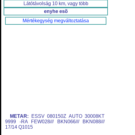
Látótávolság 10 km, vagy több
enyhe esõ
Mértékegység megváltoztatása
METAR:
ESSV 080150Z AUTO 30008KT
9999 -RA FEW028/// BKN066/// BKN088///
17/14 Q1015