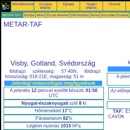
Műholdfelvételek
10-napos
Éghajlat
Tengeri
Ciklonok
időjárás
időjárás
METAR-TAF:
Európa
Afrika
Észak-Amerika
Dél-Amerika
Ázsia
Ausztrália-Óceánia
METAR-TAF
Visby, Gotland, Svédország
földrajzi szélesség: 57-40N, földrajzi
A jele
hosszúság: 018-21E, magasság: 51 m
Jelenlegi meteorológiai megfigyelések
A jelentés
12
perccel ezelõtt készült,
01:50
Az előrej
UTC
Nyugat-északnyugati
szél
8
kt
Hőmérséklet
17
°C
TAF:
ES
CAVOK
Páratartalom
82
%
Légköri nyomás
1015
hPa