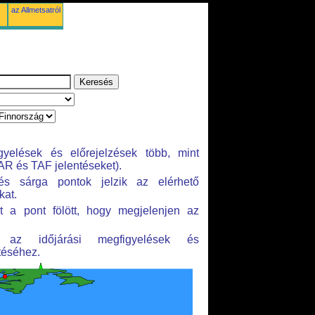
az Allmetsatról
gyelések és előrejelzések több, mint
R és TAF jelentéseket).
és sárga pontok jelzik az elérhető
kat.
 a pont fölött, hogy megjelenjen az
n az időjárási megfigyelések és
téséhez.