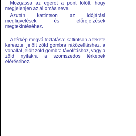
Mozgassa az egeret a pont fölött, hogy
megjelenjen az állomás neve.
Azután kattintson az időjárási
megfigyelések és előrejelzések
megtekintéséhez.
A térkép megváltoztatása: kattintson a fekete
keresztel jelölt zöld gombra ráközelítéshez, a
vonallal jelölt zöld gombra távolításhoz, vagy a
zöld nyilakra a szomszédos térképek
eléréséhez.