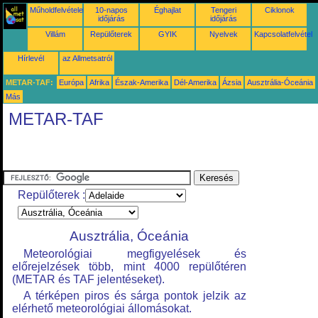
Műholdfelvételek
10-napos
Éghajlat
Tengeri
Ciklonok
időjárás
időjárás
Villám
Repülőterek
GYIK
Nyelvek
Kapcsolatfelvétel
Hírlevél
az Allmetsatról
METAR-TAF:
Európa
Afrika
Észak-Amerika
Dél-Amerika
Ázsia
Ausztrália-Óceánia
Más
METAR-TAF
Repülőterek :
Ausztrália, Óceánia
Meteorológiai megfigyelések és
előrejelzések több, mint 4000 repülőtéren
(METAR és TAF jelentéseket).
A térképen piros és sárga pontok jelzik az
elérhető meteorológiai állomásokat.